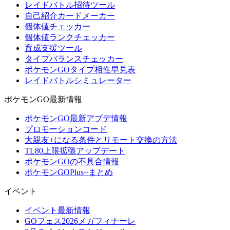
レイドバトル招待ツール
自己紹介カードメーカー
個体値チェッカー
個体値ランクチェッカー
育成支援ツール
タイプバランスチェッカー
ポケモンGOタイプ相性早見表
レイドバトルシミュレーター
ポケモンGO最新情報
ポケモンGO最新アプデ情報
プロモーションコード
大親友+になる条件とリモート交換の方法
TL80上限拡張アップデート
ポケモンGOの不具合情報
ポケモンGOPlus+まとめ
イベント
イベント最新情報
GOフェス2026メガフィナーレ