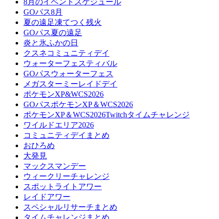
8月のイベントスケジュール
GOパス8月
夏の遠足凍てつく残火
GOパス夏の遠足
炎と氷ふかの日
クスネコミュニティデイ
ウォーターフェスティバル
GOパスウォーターフェス
メガスターミーレイドデイ
ポケモンXP&WCS2026
GOパスポケモンXP＆WCS2026
ポケモンXP＆WCS2026Twitchタイムチャレンジ
ワイルドエリア2026
コミュニティデイまとめ
おひろめ
大発見
マックスマンデー
ウィークリーチャレンジ
スポットライトアワー
レイドアワー
スペシャルリサーチまとめ
タイムチャレンジまとめ