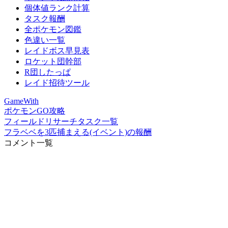
個体値ランク計算
タスク報酬
全ポケモン図鑑
色違い一覧
レイドボス早見表
ロケット団幹部
R団したっぱ
レイド招待ツール
GameWith
ポケモンGO攻略
フィールドリサーチタスク一覧
フラベベを3匹捕まえる(イベント)の報酬
コメント一覧