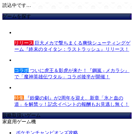
読込中です…
ゲームを探す
リリース
巨大メカで撃ちまくる爽快シューティングゲ
ーム『終末のタイタン：ラストラッシュ』リリース！
コラボ
ついに虎王＆影虎が来た！『鋼嵐 - メカラシ』
で「魔神英雄伝ワタル」コラボ後半が開催！
特集
『鈴蘭の剣』が2周年を迎え、新章「氷と血の
道」を解禁ッ！記念イベントの報酬もお見逃し無く！
攻略取扱いゲーム
家庭用ゲーム機
ポケモンチャンピオンズ攻略