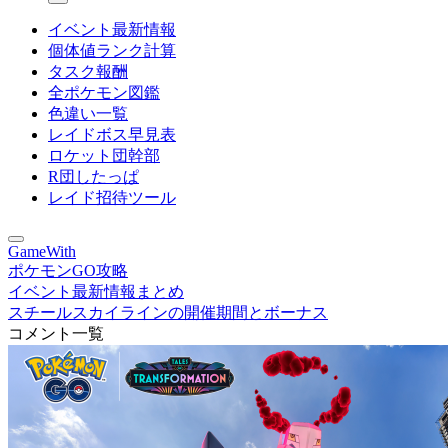
イベント最新情報
個体値ランク計算
タスク報酬
全ポケモン図鑑
色違い一覧
レイドボス早見表
ロケット団幹部
R団したっぱ
レイド招待ツール
GameWith
ポケモンGO攻略
イベント最新情報まとめ
スチールスカイラインの開催期間とボーナス
コメント一覧