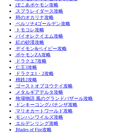
ぽこあポケモン攻略
スプラレイダース攻略
時のオカリナ攻略
ペルソナ4ゴールデン攻略
トモコレ攻略
バイオレクイエム攻略
紅の砂漠攻略
デイモン&ベイビー攻略
ポケモンZA攻略
ドラクエ7攻略
仁王3攻略
ドラクエ1・2攻略
桃鉄2攻略
ゴーストオブヨウテイ攻略
メタルギアデルタ攻略
牧場物語 風のグランドバザール攻略
ドンキーコングバナンザ攻略
マリオカートワールド攻略
モンハンワイルズ攻略
エルデンリング攻略
Blades of Fire攻略