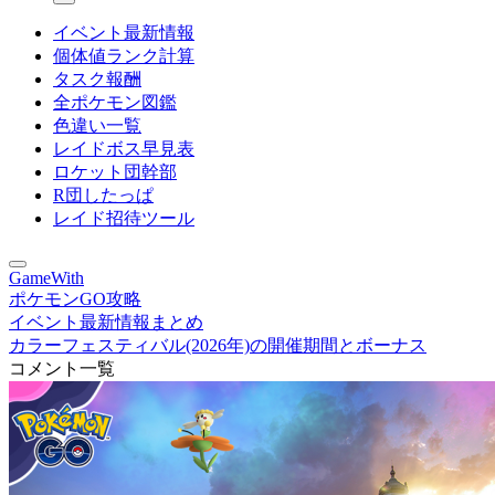
イベント最新情報
個体値ランク計算
タスク報酬
全ポケモン図鑑
色違い一覧
レイドボス早見表
ロケット団幹部
R団したっぱ
レイド招待ツール
GameWith
ポケモンGO攻略
イベント最新情報まとめ
カラーフェスティバル(2026年)の開催期間とボーナス
コメント一覧