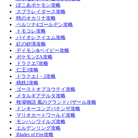
ぽこあポケモン攻略
スプラレイダース攻略
時のオカリナ攻略
ペルソナ4ゴールデン攻略
トモコレ攻略
バイオレクイエム攻略
紅の砂漠攻略
デイモン&ベイビー攻略
ポケモンZA攻略
ドラクエ7攻略
仁王3攻略
ドラクエ1・2攻略
桃鉄2攻略
ゴーストオブヨウテイ攻略
メタルギアデルタ攻略
牧場物語 風のグランドバザール攻略
ドンキーコングバナンザ攻略
マリオカートワールド攻略
モンハンワイルズ攻略
エルデンリング攻略
Blades of Fire攻略