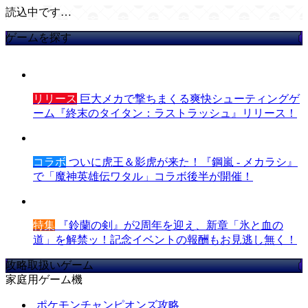
読込中です…
ゲームを探す
リリース
巨大メカで撃ちまくる爽快シューティングゲ
ーム『終末のタイタン：ラストラッシュ』リリース！
コラボ
ついに虎王＆影虎が来た！『鋼嵐 - メカラシ』
で「魔神英雄伝ワタル」コラボ後半が開催！
特集
『鈴蘭の剣』が2周年を迎え、新章「氷と血の
道」を解禁ッ！記念イベントの報酬もお見逃し無く！
攻略取扱いゲーム
家庭用ゲーム機
ポケモンチャンピオンズ攻略