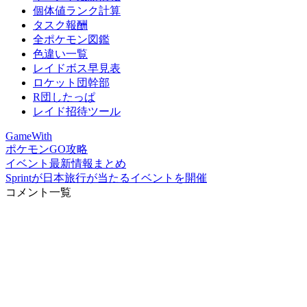
個体値ランク計算
タスク報酬
全ポケモン図鑑
色違い一覧
レイドボス早見表
ロケット団幹部
R団したっぱ
レイド招待ツール
GameWith
ポケモンGO攻略
イベント最新情報まとめ
Sprintが日本旅行が当たるイベントを開催
コメント一覧