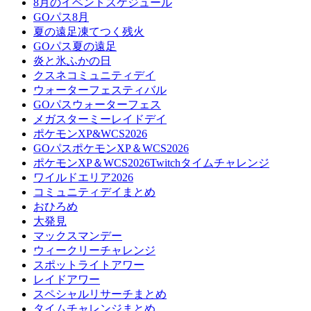
8月のイベントスケジュール
GOパス8月
夏の遠足凍てつく残火
GOパス夏の遠足
炎と氷ふかの日
クスネコミュニティデイ
ウォーターフェスティバル
GOパスウォーターフェス
メガスターミーレイドデイ
ポケモンXP&WCS2026
GOパスポケモンXP＆WCS2026
ポケモンXP＆WCS2026Twitchタイムチャレンジ
ワイルドエリア2026
コミュニティデイまとめ
おひろめ
大発見
マックスマンデー
ウィークリーチャレンジ
スポットライトアワー
レイドアワー
スペシャルリサーチまとめ
タイムチャレンジまとめ