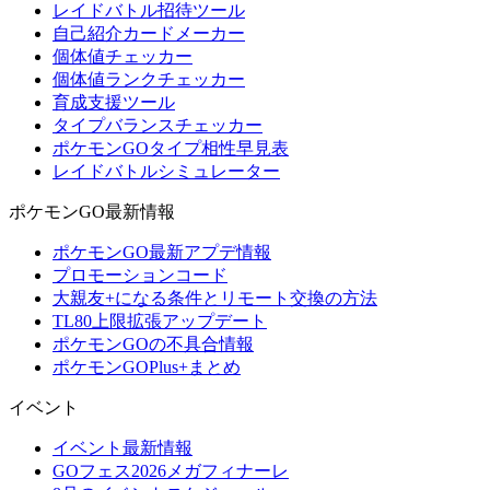
レイドバトル招待ツール
自己紹介カードメーカー
個体値チェッカー
個体値ランクチェッカー
育成支援ツール
タイプバランスチェッカー
ポケモンGOタイプ相性早見表
レイドバトルシミュレーター
ポケモンGO最新情報
ポケモンGO最新アプデ情報
プロモーションコード
大親友+になる条件とリモート交換の方法
TL80上限拡張アップデート
ポケモンGOの不具合情報
ポケモンGOPlus+まとめ
イベント
イベント最新情報
GOフェス2026メガフィナーレ