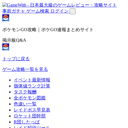
事前ガチャ
ゲーム検索
ログイン
ポケモンGO攻略｜ポケGO速報まとめサイト
掲示板Q&A
トップに戻る
ゲーム攻略一覧を見る
イベント最新情報
個体値ランク計算
タスク報酬
全ポケモン図鑑
色違い一覧
レイドボス早見表
ロケット団幹部
R団したっぱ
レイド招待ツール