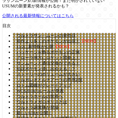
ラサンムーン)の新情報が公開！まだ明かされていない
USUMの新要素が発表されるかも？
公開される最新情報についてはこちら
目次
ウルトラサン・ムーンの発売日
前作より多くのポケモンが出現！
【NEW】
11/2に新情報が公開
【NEW】
パッケージを飾るポケモンの正体
アローラ地方にロケット団参上！
サンムーンと通信交換ができる！
伝説ポケモン達に出会える！？
ストーリーのボリュームが大きい
ソルガレオとルナアーラの専用Z技
ロトム図鑑がグレードアップ
WCS2018のルールが発表
ウルトラホールの世界へ
ウルトラメガロポリスとは
ウルトラ調査隊が登場
新しいUBが公開！