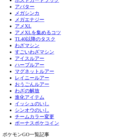
ポストカードブック
アバター
メガシンカ
メガエナジー
アメXL
アメXLを集めるコツ
TL40以降のタスク
わざマシン
すごいわざマシン
アイスルアー
ハーブルアー
マグネットルアー
レイニールアー
おうごんルアー
わざの解放
進化アイテム
イッシュのいし
シンオウのいし
チームカラー変更
ボーナスポケコイン
ポケモンGO一覧記事