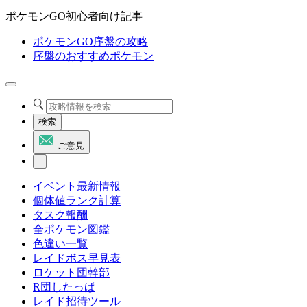
ポケモンGO初心者向け記事
ポケモンGO序盤の攻略
序盤のおすすめポケモン
検索
ご意見
イベント最新情報
個体値ランク計算
タスク報酬
全ポケモン図鑑
色違い一覧
レイドボス早見表
ロケット団幹部
R団したっぱ
レイド招待ツール