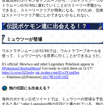
育成済みのポケモンをサンムーンから、ウルトラサン・ウル
トラムーン(USUM)に連れていくことがストーリー序盤から
できると、ストーリークリアが簡単になる。そのため、交換
はストーリークリア後にしかできないかもしれない。
伝説ポケモン達に出会える！？
0
ミュウツーが登場
ウルトラサンムーン(USUM)では、ウルトラワープホールを
使って、ミュウツーがいる世界に行くことができるようだ。
It’s official: Mewtwo and other Legendary Pokémon appear in
#PokemonUltraSunMoon
! Get ready to catch them on 11/17!
https://t.co/se1lZJzeby
pic.twitter.com/IUo3YzmDes
— Pokémon (@Pokemon)
2017年10月19日
他の伝説にも出会える？
海外のポケモン公式ツイートでは、ミュウツーの登場を予告
すると共に”other Legendary(他の伝説)”と書かれている。他の