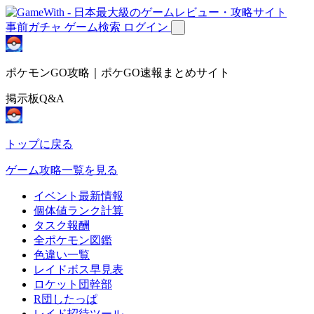
事前ガチャ
ゲーム検索
ログイン
ポケモンGO攻略｜ポケGO速報まとめサイト
掲示板Q&A
トップに戻る
ゲーム攻略一覧を見る
イベント最新情報
個体値ランク計算
タスク報酬
全ポケモン図鑑
色違い一覧
レイドボス早見表
ロケット団幹部
R団したっぱ
レイド招待ツール