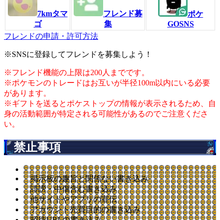
7kmタマ
フレンド募
ポケ
ゴ
集
GOSNS
フレンドの申請・許可方法
※SNSに登録してフレンドを募集しよう！
※フレンド機能の上限は200人までです。
※ポケモンのトレードはお互いが半径100m以内にいる必要
があります。
※ギフトを送るとポケストップの情報が表示されるため、自
身の活動範囲が特定される可能性があるのでご注意くださ
い。
禁止事項
掲示板の趣旨と関係ない書き込み
誹謗・中傷含む書き込み
他サイトやアプリの宣伝
アカウント売買目的の書き込み
招待URLの書き込み