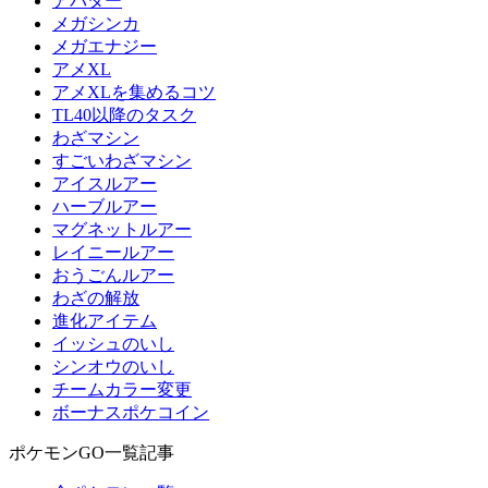
アバター
メガシンカ
メガエナジー
アメXL
アメXLを集めるコツ
TL40以降のタスク
わざマシン
すごいわざマシン
アイスルアー
ハーブルアー
マグネットルアー
レイニールアー
おうごんルアー
わざの解放
進化アイテム
イッシュのいし
シンオウのいし
チームカラー変更
ボーナスポケコイン
ポケモンGO一覧記事