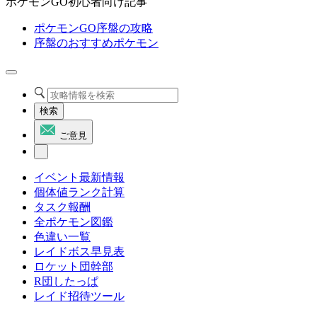
ポケモンGO初心者向け記事
ポケモンGO序盤の攻略
序盤のおすすめポケモン
検索
ご意見
イベント最新情報
個体値ランク計算
タスク報酬
全ポケモン図鑑
色違い一覧
レイドボス早見表
ロケット団幹部
R団したっぱ
レイド招待ツール