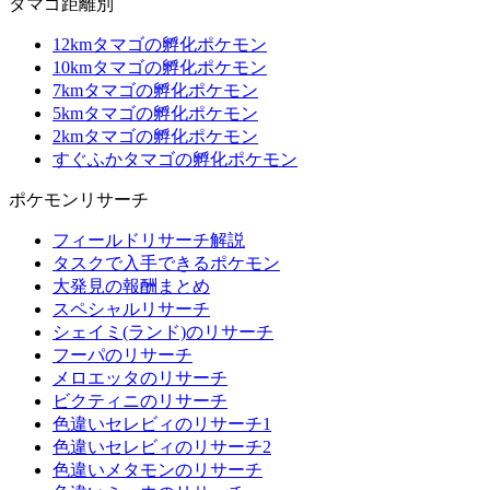
タマゴ距離別
12kmタマゴの孵化ポケモン
10kmタマゴの孵化ポケモン
7kmタマゴの孵化ポケモン
5kmタマゴの孵化ポケモン
2kmタマゴの孵化ポケモン
すぐふかタマゴの孵化ポケモン
ポケモンリサーチ
フィールドリサーチ解説
タスクで入手できるポケモン
大発見の報酬まとめ
スペシャルリサーチ
シェイミ(ランド)のリサーチ
フーパのリサーチ
メロエッタのリサーチ
ビクティニのリサーチ
色違いセレビィのリサーチ1
色違いセレビィのリサーチ2
色違いメタモンのリサーチ