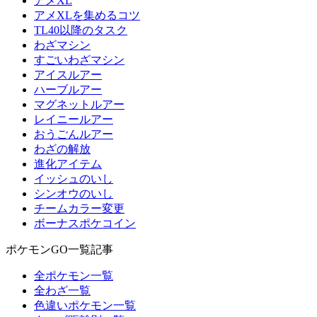
アメXL
アメXLを集めるコツ
TL40以降のタスク
わざマシン
すごいわざマシン
アイスルアー
ハーブルアー
マグネットルアー
レイニールアー
おうごんルアー
わざの解放
進化アイテム
イッシュのいし
シンオウのいし
チームカラー変更
ボーナスポケコイン
ポケモンGO一覧記事
全ポケモン一覧
全わざ一覧
色違いポケモン一覧