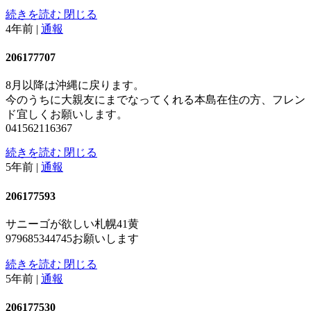
続きを読む
閉じる
4年前
|
通報
206177707
8月以降は沖縄に戻ります。
今のうちに大親友にまでなってくれる本島在住の方、フレン
ド宜しくお願いします。
041562116367
続きを読む
閉じる
5年前
|
通報
206177593
サニーゴが欲しい札幌41黄
979685344745お願いします
続きを読む
閉じる
5年前
|
通報
206177530