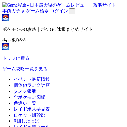
事前ガチャ
ゲーム検索
ログイン
ポケモンGO攻略｜ポケGO速報まとめサイト
掲示板Q&A
トップに戻る
ゲーム攻略一覧を見る
イベント最新情報
個体値ランク計算
タスク報酬
全ポケモン図鑑
色違い一覧
レイドボス早見表
ロケット団幹部
R団したっぱ
レイド招待ツール