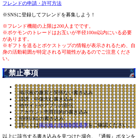
フレンドの申請・許可方法
※SNSに登録してフレンドを募集しよう！
※フレンド機能の上限は200人までです。
※ポケモンのトレードはお互いが半径100m以内にいる必要
があります。
※ギフトを送るとポケストップの情報が表示されるため、自
身の活動範囲が特定される可能性があるのでご注意くださ
い。
禁止事項
掲示板の趣旨と関係ない書き込み
誹謗・中傷含む書き込み
他サイトやアプリの宣伝
アカウント売買目的の書き込み
招待URLの書き込み
詳しくは
掲示板の投稿制限基準
をご確認ください。
以上に該当する書き込みを見つけた場合、
『通報』ボタンを