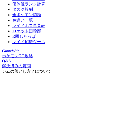
個体値ランク計算
タスク報酬
全ポケモン図鑑
色違い一覧
レイドボス早見表
ロケット団幹部
R団したっぱ
レイド招待ツール
GameWith
ポケモンGO攻略
Q&A
解決済みの質問
ジムの落とし方？について