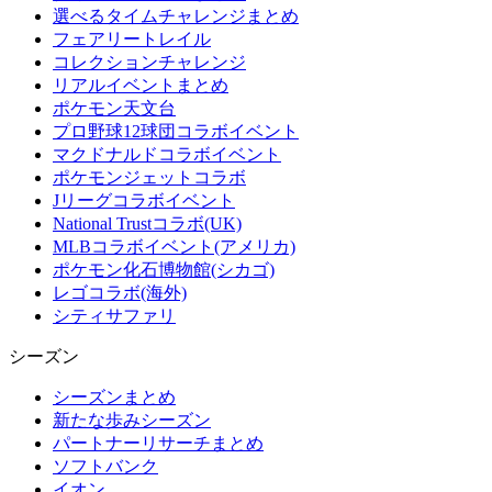
選べるタイムチャレンジまとめ
フェアリートレイル
コレクションチャレンジ
リアルイベントまとめ
ポケモン天文台
プロ野球12球団コラボイベント
マクドナルドコラボイベント
ポケモンジェットコラボ
Jリーグコラボイベント
National Trustコラボ(UK)
MLBコラボイベント(アメリカ)
ポケモン化石博物館(シカゴ)
レゴコラボ(海外)
シティサファリ
シーズン
シーズンまとめ
新たな歩みシーズン
パートナーリサーチまとめ
ソフトバンク
イオン