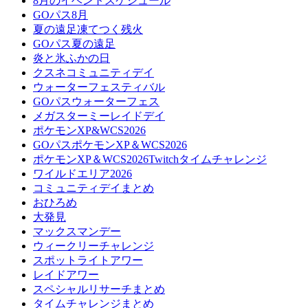
8月のイベントスケジュール
GOパス8月
夏の遠足凍てつく残火
GOパス夏の遠足
炎と氷ふかの日
クスネコミュニティデイ
ウォーターフェスティバル
GOパスウォーターフェス
メガスターミーレイドデイ
ポケモンXP&WCS2026
GOパスポケモンXP＆WCS2026
ポケモンXP＆WCS2026Twitchタイムチャレンジ
ワイルドエリア2026
コミュニティデイまとめ
おひろめ
大発見
マックスマンデー
ウィークリーチャレンジ
スポットライトアワー
レイドアワー
スペシャルリサーチまとめ
タイムチャレンジまとめ