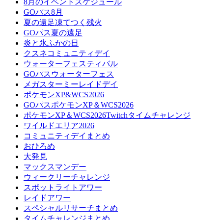
8月のイベントスケジュール
GOパス8月
夏の遠足凍てつく残火
GOパス夏の遠足
炎と氷ふかの日
クスネコミュニティデイ
ウォーターフェスティバル
GOパスウォーターフェス
メガスターミーレイドデイ
ポケモンXP&WCS2026
GOパスポケモンXP＆WCS2026
ポケモンXP＆WCS2026Twitchタイムチャレンジ
ワイルドエリア2026
コミュニティデイまとめ
おひろめ
大発見
マックスマンデー
ウィークリーチャレンジ
スポットライトアワー
レイドアワー
スペシャルリサーチまとめ
タイムチャレンジまとめ