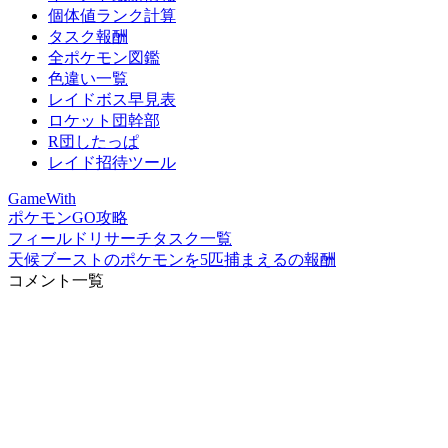
個体値ランク計算
タスク報酬
全ポケモン図鑑
色違い一覧
レイドボス早見表
ロケット団幹部
R団したっぱ
レイド招待ツール
GameWith
ポケモンGO攻略
フィールドリサーチタスク一覧
天候ブーストのポケモンを5匹捕まえるの報酬
コメント一覧