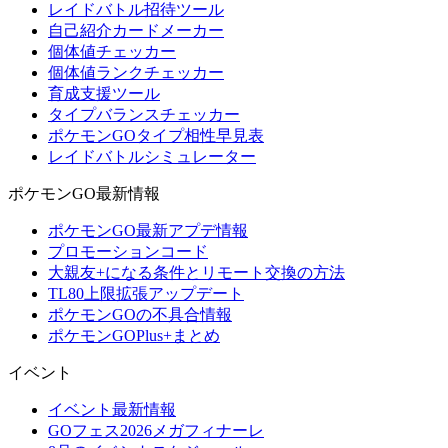
レイドバトル招待ツール
自己紹介カードメーカー
個体値チェッカー
個体値ランクチェッカー
育成支援ツール
タイプバランスチェッカー
ポケモンGOタイプ相性早見表
レイドバトルシミュレーター
ポケモンGO最新情報
ポケモンGO最新アプデ情報
プロモーションコード
大親友+になる条件とリモート交換の方法
TL80上限拡張アップデート
ポケモンGOの不具合情報
ポケモンGOPlus+まとめ
イベント
イベント最新情報
GOフェス2026メガフィナーレ