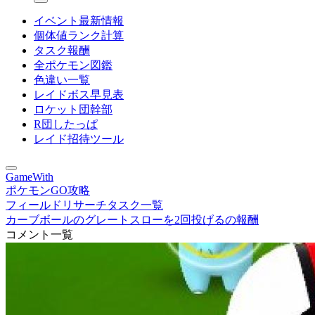
イベント最新情報
個体値ランク計算
タスク報酬
全ポケモン図鑑
色違い一覧
レイドボス早見表
ロケット団幹部
R団したっぱ
レイド招待ツール
GameWith
ポケモンGO攻略
フィールドリサーチタスク一覧
カーブボールのグレートスローを2回投げるの報酬
コメント一覧