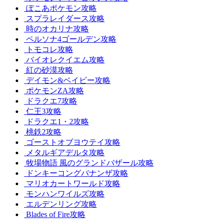
ぽこあポケモン攻略
スプラレイダース攻略
時のオカリナ攻略
ペルソナ4ゴールデン攻略
トモコレ攻略
バイオレクイエム攻略
紅の砂漠攻略
デイモン&ベイビー攻略
ポケモンZA攻略
ドラクエ7攻略
仁王3攻略
ドラクエ1・2攻略
桃鉄2攻略
ゴーストオブヨウテイ攻略
メタルギアデルタ攻略
牧場物語 風のグランドバザール攻略
ドンキーコングバナンザ攻略
マリオカートワールド攻略
モンハンワイルズ攻略
エルデンリング攻略
Blades of Fire攻略