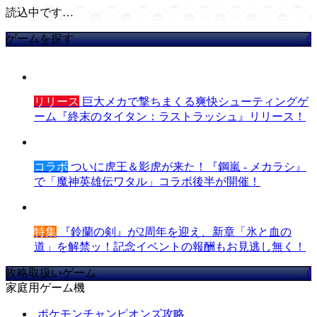
読込中です…
ゲームを探す
リリース
巨大メカで撃ちまくる爽快シューティングゲ
ーム『終末のタイタン：ラストラッシュ』リリース！
コラボ
ついに虎王＆影虎が来た！『鋼嵐 - メカラシ』
で「魔神英雄伝ワタル」コラボ後半が開催！
特集
『鈴蘭の剣』が2周年を迎え、新章「氷と血の
道」を解禁ッ！記念イベントの報酬もお見逃し無く！
攻略取扱いゲーム
家庭用ゲーム機
ポケモンチャンピオンズ攻略