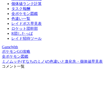
個体値ランク計算
タスク報酬
全ポケモン図鑑
色違い一覧
レイドボス早見表
ロケット団幹部
R団したっぱ
レイド招待ツール
GameWith
ポケモンGO攻略
全ポケモン図鑑
ミノムッチ(すなちのミノ)の色違いと進化先・個体値早見表
コメント一覧