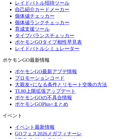
レイドバトル招待ツール
自己紹介カードメーカー
個体値チェッカー
個体値ランクチェッカー
育成支援ツール
タイプバランスチェッカー
ポケモンGOタイプ相性早見表
レイドバトルシミュレーター
ポケモンGO最新情報
ポケモンGO最新アプデ情報
プロモーションコード
大親友+になる条件とリモート交換の方法
TL80上限拡張アップデート
ポケモンGOの不具合情報
ポケモンGOPlus+まとめ
イベント
イベント最新情報
GOフェス2026メガフィナーレ