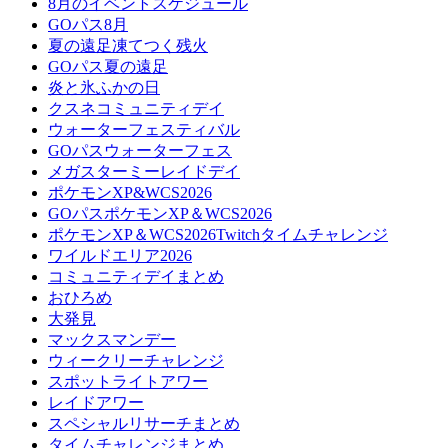
8月のイベントスケジュール
GOパス8月
夏の遠足凍てつく残火
GOパス夏の遠足
炎と氷ふかの日
クスネコミュニティデイ
ウォーターフェスティバル
GOパスウォーターフェス
メガスターミーレイドデイ
ポケモンXP&WCS2026
GOパスポケモンXP＆WCS2026
ポケモンXP＆WCS2026Twitchタイムチャレンジ
ワイルドエリア2026
コミュニティデイまとめ
おひろめ
大発見
マックスマンデー
ウィークリーチャレンジ
スポットライトアワー
レイドアワー
スペシャルリサーチまとめ
タイムチャレンジまとめ