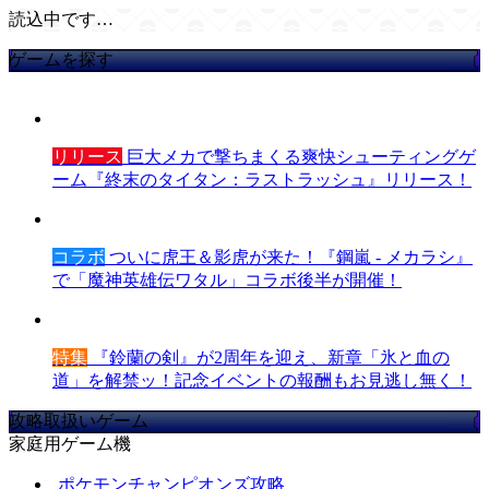
読込中です…
ゲームを探す
リリース
巨大メカで撃ちまくる爽快シューティングゲ
ーム『終末のタイタン：ラストラッシュ』リリース！
コラボ
ついに虎王＆影虎が来た！『鋼嵐 - メカラシ』
で「魔神英雄伝ワタル」コラボ後半が開催！
特集
『鈴蘭の剣』が2周年を迎え、新章「氷と血の
道」を解禁ッ！記念イベントの報酬もお見逃し無く！
攻略取扱いゲーム
家庭用ゲーム機
ポケモンチャンピオンズ攻略