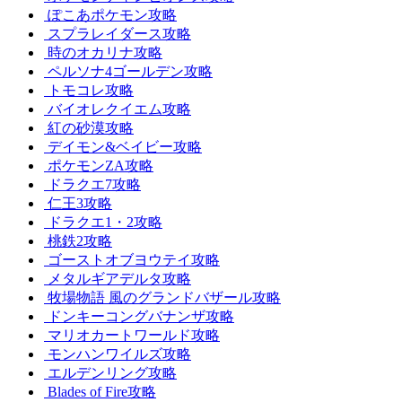
ぽこあポケモン攻略
スプラレイダース攻略
時のオカリナ攻略
ペルソナ4ゴールデン攻略
トモコレ攻略
バイオレクイエム攻略
紅の砂漠攻略
デイモン&ベイビー攻略
ポケモンZA攻略
ドラクエ7攻略
仁王3攻略
ドラクエ1・2攻略
桃鉄2攻略
ゴーストオブヨウテイ攻略
メタルギアデルタ攻略
牧場物語 風のグランドバザール攻略
ドンキーコングバナンザ攻略
マリオカートワールド攻略
モンハンワイルズ攻略
エルデンリング攻略
Blades of Fire攻略