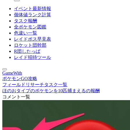
イベント最新情報
個体値ランク計算
タスク報酬
全ポケモン図鑑
色違い一覧
レイドボス早見表
ロケット団幹部
R団したっぱ
レイド招待ツール
GameWith
ポケモンGO攻略
フィールドリサーチタスク一覧
ほのおタイプのポケモンを10匹捕まえるの報酬
コメント一覧