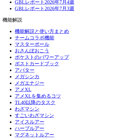
GBLレポート2026年7月4週
GBLレポート2026年7月3週
機能解説
機能解説と使い方まとめ
チームコラボ機能
マスターボール
おさんぽおこう
ポケストのパワーアップ
ポストカードブック
アバター
メガシンカ
メガエナジー
アメXL
アメXLを集めるコツ
TL40以降のタスク
わざマシン
すごいわざマシン
アイスルアー
ハーブルアー
マグネットルアー