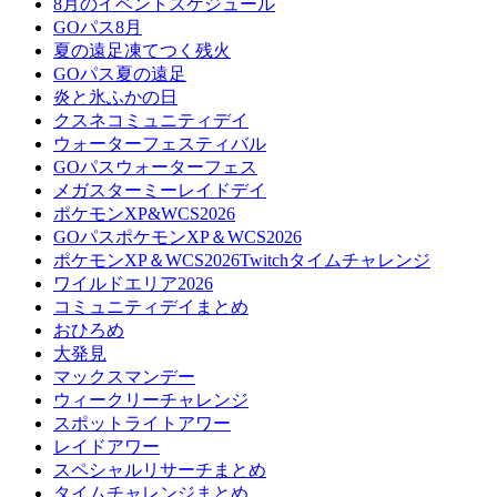
8月のイベントスケジュール
GOパス8月
夏の遠足凍てつく残火
GOパス夏の遠足
炎と氷ふかの日
クスネコミュニティデイ
ウォーターフェスティバル
GOパスウォーターフェス
メガスターミーレイドデイ
ポケモンXP&WCS2026
GOパスポケモンXP＆WCS2026
ポケモンXP＆WCS2026Twitchタイムチャレンジ
ワイルドエリア2026
コミュニティデイまとめ
おひろめ
大発見
マックスマンデー
ウィークリーチャレンジ
スポットライトアワー
レイドアワー
スペシャルリサーチまとめ
タイムチャレンジまとめ