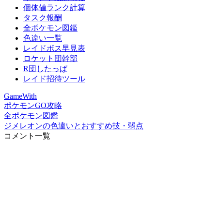
個体値ランク計算
タスク報酬
全ポケモン図鑑
色違い一覧
レイドボス早見表
ロケット団幹部
R団したっぱ
レイド招待ツール
GameWith
ポケモンGO攻略
全ポケモン図鑑
ジメレオンの色違いとおすすめ技・弱点
コメント一覧