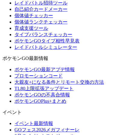
レイドバトル招待ツール
自己紹介カードメーカー
個体値チェッカー
個体値ランクチェッカー
育成支援ツール
タイプバランスチェッカー
ポケモンGOタイプ相性早見表
レイドバトルシミュレーター
ポケモンGO最新情報
ポケモンGO最新アプデ情報
プロモーションコード
大親友+になる条件とリモート交換の方法
TL80上限拡張アップデート
ポケモンGOの不具合情報
ポケモンGOPlus+まとめ
イベント
イベント最新情報
GOフェス2026メガフィナーレ