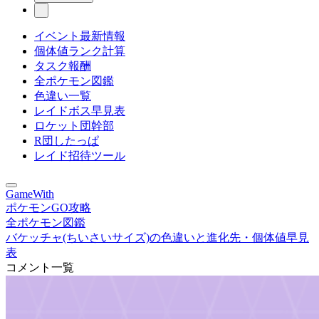
イベント最新情報
個体値ランク計算
タスク報酬
全ポケモン図鑑
色違い一覧
レイドボス早見表
ロケット団幹部
R団したっぱ
レイド招待ツール
GameWith
ポケモンGO攻略
全ポケモン図鑑
バケッチャ(ちいさいサイズ)の色違いと進化先・個体値早見
表
コメント一覧