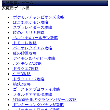
攻略取扱いゲーム
家庭用ゲーム機
ポケモンチャンピオンズ攻略
ぽこあポケモン攻略
スプラレイダース攻略
時のオカリナ攻略
ペルソナ4ゴールデン攻略
トモコレ攻略
バイオレクイエム攻略
紅の砂漠攻略
デイモン&ベイビー攻略
ポケモンZA攻略
ドラクエ7攻略
仁王3攻略
ドラクエ1・2攻略
桃鉄2攻略
ゴーストオブヨウテイ攻略
メタルギアデルタ攻略
牧場物語 風のグランドバザール攻略
ドンキーコングバナンザ攻略
マリオカートワールド攻略