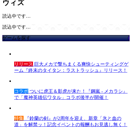
ウィズ
読込中です…
読込中です…
ゲームを探す
リリース
巨大メカで撃ちまくる爽快シューティングゲ
ーム『終末のタイタン：ラストラッシュ』リリース！
コラボ
ついに虎王＆影虎が来た！『鋼嵐 - メカラシ』
で「魔神英雄伝ワタル」コラボ後半が開催！
特集
『鈴蘭の剣』が2周年を迎え、新章「氷と血の
道」を解禁ッ！記念イベントの報酬もお見逃し無く！