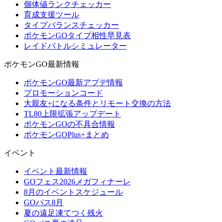
個体値ランクチェッカー
育成支援ツール
タイプバランスチェッカー
ポケモンGOタイプ相性早見表
レイドバトルシミュレーター
ポケモンGO最新情報
ポケモンGO最新アプデ情報
プロモーションコード
大親友+になる条件とリモート交換の方法
TL80上限拡張アップデート
ポケモンGOの不具合情報
ポケモンGOPlus+まとめ
イベント
イベント最新情報
GOフェス2026メガフィナーレ
8月のイベントスケジュール
GOパス8月
夏の遠足凍てつく残火