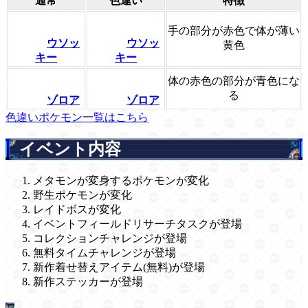
通常
色違い
特徴
手の部分が赤色で体が薄い
ウソッ
ウソッ
黄色
キー
キー
体の赤色の部分が青色にな
る
ゾロア
ゾロア
色違いポケモン一覧はこちら
イベント内容
メタモンが変身するポケモンが変化
野生ポケモンが変化
レイドボスが変化
イベントフィールドリサーチタスクが登場
コレクションチャレンジが登場
無料タイムチャレンジが登場
新作着せ替えアイテム(無料)が登場
新作ステッカーが登場