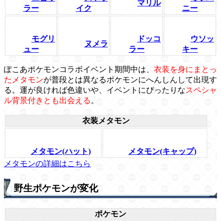
マリル
ラー
イク
ニー
モグリ
ドッコ
ウソッ
ヌメラ
ュー
ラー
キー
ぽこあポケモンコラボイベント期間中は、
衣装を身にまとっ
たメタモン
が普段とは異なるポケモンにへんしんして出現す
る。運が良ければ色違いや、イベントにぴったりな
スペシャ
ル背景付きとも出会える
。
衣装メタモン
メタモン(ハット)
メタモン(キャップ)
メタモンの詳細はこちら
野生ポケモンが変化
ポケモン