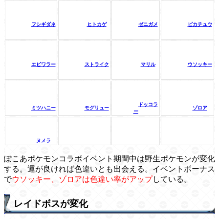
フシギダネ
ヒトカゲ
ゼニガメ
ピカチュウ
エビワラー
ストライク
マリル
ウソッキー
ドッコラ
ミツハニー
モグリュー
ゾロア
ー
ヌメラ
ぽこあポケモンコラボイベント期間中は野生ポケモンが変化
する。運が良ければ色違いとも出会える。イベントボーナス
で
ウソッキー、ゾロアは色違い率がアップ
している。
レイドボスが変化