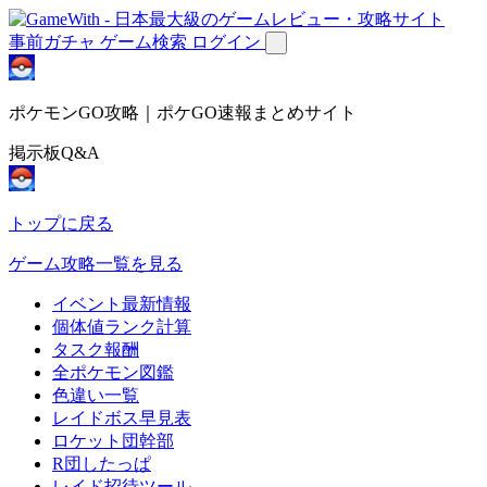
事前ガチャ
ゲーム検索
ログイン
ポケモンGO攻略｜ポケGO速報まとめサイト
掲示板Q&A
トップに戻る
ゲーム攻略一覧を見る
イベント最新情報
個体値ランク計算
タスク報酬
全ポケモン図鑑
色違い一覧
レイドボス早見表
ロケット団幹部
R団したっぱ
レイド招待ツール