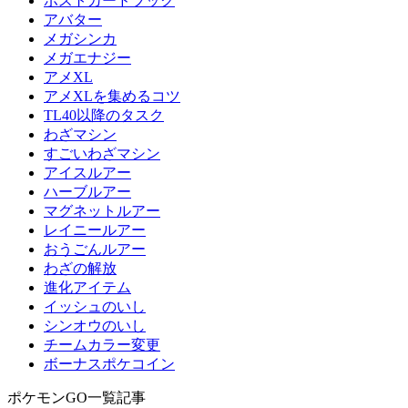
ポストカードブック
アバター
メガシンカ
メガエナジー
アメXL
アメXLを集めるコツ
TL40以降のタスク
わざマシン
すごいわざマシン
アイスルアー
ハーブルアー
マグネットルアー
レイニールアー
おうごんルアー
わざの解放
進化アイテム
イッシュのいし
シンオウのいし
チームカラー変更
ボーナスポケコイン
ポケモンGO一覧記事