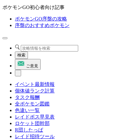
ポケモンGO初心者向け記事
ポケモンGO序盤の攻略
序盤のおすすめポケモン
検索
ご意見
イベント最新情報
個体値ランク計算
タスク報酬
全ポケモン図鑑
色違い一覧
レイドボス早見表
ロケット団幹部
R団したっぱ
レイド招待ツール