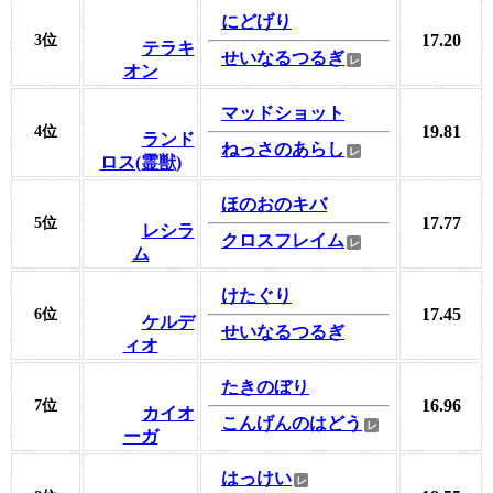
にどげり
17.20
3位
テラキ
せいなるつるぎ
オン
マッドショット
19.81
4位
ランド
ねっさのあらし
ロス(霊獣)
ほのおのキバ
17.77
5位
レシラ
クロスフレイム
ム
けたぐり
17.45
6位
ケルデ
せいなるつるぎ
ィオ
たきのぼり
16.96
7位
カイオ
こんげんのはどう
ーガ
はっけい