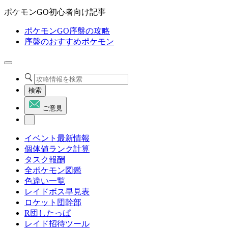
ポケモンGO初心者向け記事
ポケモンGO序盤の攻略
序盤のおすすめポケモン
検索
ご意見
イベント最新情報
個体値ランク計算
タスク報酬
全ポケモン図鑑
色違い一覧
レイドボス早見表
ロケット団幹部
R団したっぱ
レイド招待ツール