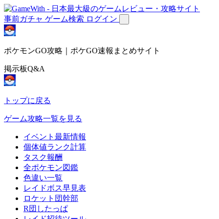
事前ガチャ
ゲーム検索
ログイン
ポケモンGO攻略｜ポケGO速報まとめサイト
掲示板Q&A
トップに戻る
ゲーム攻略一覧を見る
イベント最新情報
個体値ランク計算
タスク報酬
全ポケモン図鑑
色違い一覧
レイドボス早見表
ロケット団幹部
R団したっぱ
レイド招待ツール