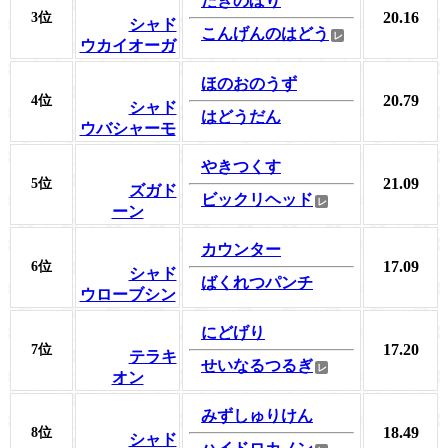
たきのぼり
20.16
3位
シャド
こんげんのはどう
ウカイオーガ
ほのおのうず
20.79
4位
シャド
はどうだん
ウバシャーモ
やきつくす
21.09
5位
ズガド
ビックリヘッド
ーン
カウンター
17.09
6位
シャド
ばくれつパンチ
ウローブシン
にどげり
17.20
7位
テラキ
せいなるつるぎ
オン
みずしゅりけん
18.49
8位
シャド