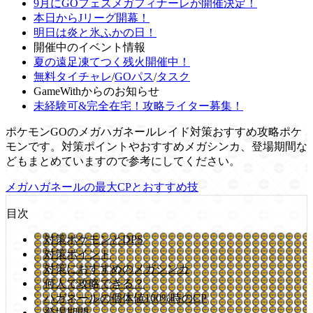
9月にGOフェスメガフィナーレが開催決定！
本日からJリーグ開幕！
明日は炎と氷ふかの日！
開催中のイベント情報
夏の遠足凍てつく残火開催中！
無料タイチャレ
/
GOパス
/
タスク
GameWithからのお知らせ
未経験可&完全在宅！攻略ライター募集！
ポケモンGOのメガハガネールレイド対策おすすめ攻略ポケ
モンです。対策ポイントやおすすめメガシンカ、登場期間な
どもまとめていますので参考にしてください。
メガハガネールの最大CPとおすすめ技
目次
対策ポケモンとDPS
対策ポイント
対策におすすめのメガシンカ
何人で攻略できる？
ハガネールの個体値100%時のCP
登場期間