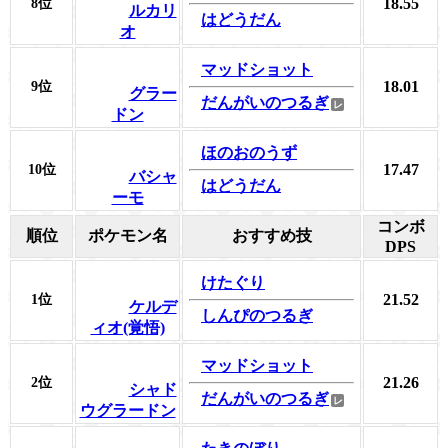
18.55
8位
ルカリ
はどうだん
オ
マッドショット
18.01
9位
グラー
だんがいのつるぎ
ドン
ほのおのうず
17.47
10位
バシャ
はどうだん
ーモ
コンボ
順位
ポケモン名
おすすめ技
DPS
けたぐり
21.52
1位
ケルデ
しんぴのつるぎ
ィオ(覚悟)
マッドショット
21.26
2位
シャド
だんがいのつるぎ
ウグラードン