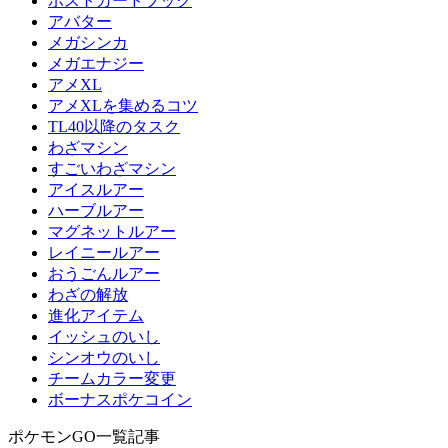
ポストカードブック
アバター
メガシンカ
メガエナジー
アメXL
アメXLを集めるコツ
TL40以降のタスク
わざマシン
すごいわざマシン
アイスルアー
ハーブルアー
マグネットルアー
レイニールアー
おうごんルアー
わざの解放
進化アイテム
イッシュのいし
シンオウのいし
チームカラー変更
ボーナスポケコイン
ポケモンGO一覧記事