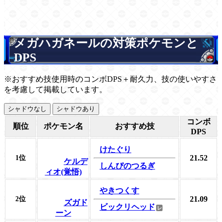
メガハガネールの対策ポケモンと
DPS
※おすすめ技使用時のコンボDPS＋耐久力、技の使いやすさ
を考慮して掲載しています。
シャドウなし
シャドウあり
コンボ
順位
ポケモン名
おすすめ技
DPS
けたぐり
21.52
1位
ケルデ
しんぴのつるぎ
ィオ(覚悟)
やきつくす
21.09
2位
ズガド
ビックリヘッド
ーン