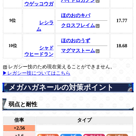
ハイドロカノン
ウゲッコウガ
ほのおのキバ
17.77
9位
レシラ
クロスフレイム
ム
ほのおのうず
18.68
10位
シャド
マグマストーム
ウヒードラン
レガシー技のため現在覚えることができません。
▶レガシー技についてはこちら
メガハガネールの対策ポイント
弱点と耐性
倍率
タイプ
×2.56
×1.6