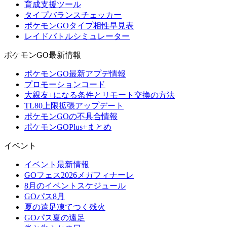
育成支援ツール
タイプバランスチェッカー
ポケモンGOタイプ相性早見表
レイドバトルシミュレーター
ポケモンGO最新情報
ポケモンGO最新アプデ情報
プロモーションコード
大親友+になる条件とリモート交換の方法
TL80上限拡張アップデート
ポケモンGOの不具合情報
ポケモンGOPlus+まとめ
イベント
イベント最新情報
GOフェス2026メガフィナーレ
8月のイベントスケジュール
GOパス8月
夏の遠足凍てつく残火
GOパス夏の遠足