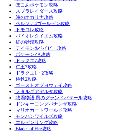
ぽこあポケモン攻略
スプラレイダース攻略
時のオカリナ攻略
ペルソナ4ゴールデン攻略
トモコレ攻略
バイオレクイエム攻略
紅の砂漠攻略
デイモン&ベイビー攻略
ポケモンZA攻略
ドラクエ7攻略
仁王3攻略
ドラクエ1・2攻略
桃鉄2攻略
ゴーストオブヨウテイ攻略
メタルギアデルタ攻略
牧場物語 風のグランドバザール攻略
ドンキーコングバナンザ攻略
マリオカートワールド攻略
モンハンワイルズ攻略
エルデンリング攻略
Blades of Fire攻略