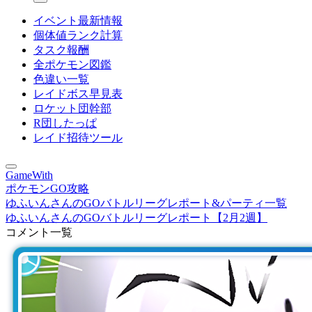
イベント最新情報
個体値ランク計算
タスク報酬
全ポケモン図鑑
色違い一覧
レイドボス早見表
ロケット団幹部
R団したっぱ
レイド招待ツール
GameWith
ポケモンGO攻略
ゆふいんさんのGOバトルリーグレポート&パーティ一覧
ゆふいんさんのGOバトルリーグレポート【2月2週】
コメント一覧