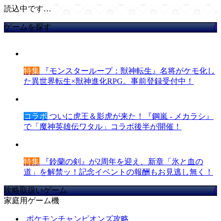
読込中です…
ゲームを探す
特集
『モンスターループ：獣神転生』名将がケモ化し
た異世界転生×獣神進化RPG。事前登録受付中！
コラボ
ついに虎王＆影虎が来た！『鋼嵐 - メカラシ』
で「魔神英雄伝ワタル」コラボ後半が開催！
特集
『鈴蘭の剣』が2周年を迎え、新章「氷と血の
道」を解禁ッ！記念イベントの報酬もお見逃し無く！
攻略取扱いゲーム
家庭用ゲーム機
ポケモンチャンピオンズ攻略