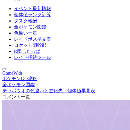
イベント最新情報
個体値ランク計算
タスク報酬
全ポケモン図鑑
色違い一覧
レイドボス早見表
ロケット団幹部
R団したっぱ
レイド招待ツール
GameWith
ポケモンGO攻略
全ポケモン図鑑
テッポウオの色違いと進化先・個体値早見表
コメント一覧