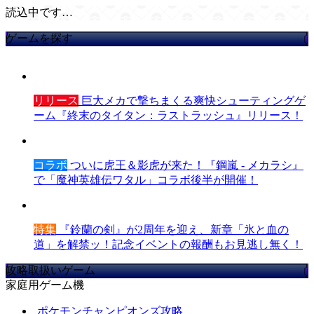
読込中です…
ゲームを探す
リリース
巨大メカで撃ちまくる爽快シューティングゲ
ーム『終末のタイタン：ラストラッシュ』リリース！
コラボ
ついに虎王＆影虎が来た！『鋼嵐 - メカラシ』
で「魔神英雄伝ワタル」コラボ後半が開催！
特集
『鈴蘭の剣』が2周年を迎え、新章「氷と血の
道」を解禁ッ！記念イベントの報酬もお見逃し無く！
攻略取扱いゲーム
家庭用ゲーム機
ポケモンチャンピオンズ攻略