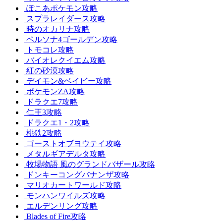
ぽこあポケモン攻略
スプラレイダース攻略
時のオカリナ攻略
ペルソナ4ゴールデン攻略
トモコレ攻略
バイオレクイエム攻略
紅の砂漠攻略
デイモン&ベイビー攻略
ポケモンZA攻略
ドラクエ7攻略
仁王3攻略
ドラクエ1・2攻略
桃鉄2攻略
ゴーストオブヨウテイ攻略
メタルギアデルタ攻略
牧場物語 風のグランドバザール攻略
ドンキーコングバナンザ攻略
マリオカートワールド攻略
モンハンワイルズ攻略
エルデンリング攻略
Blades of Fire攻略