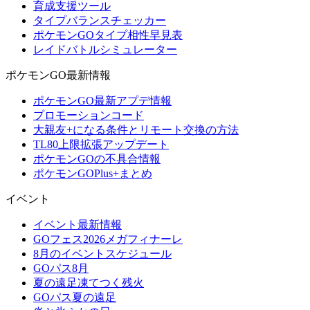
育成支援ツール
タイプバランスチェッカー
ポケモンGOタイプ相性早見表
レイドバトルシミュレーター
ポケモンGO最新情報
ポケモンGO最新アプデ情報
プロモーションコード
大親友+になる条件とリモート交換の方法
TL80上限拡張アップデート
ポケモンGOの不具合情報
ポケモンGOPlus+まとめ
イベント
イベント最新情報
GOフェス2026メガフィナーレ
8月のイベントスケジュール
GOパス8月
夏の遠足凍てつく残火
GOパス夏の遠足