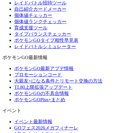
レイドバトル招待ツール
自己紹介カードメーカー
個体値チェッカー
個体値ランクチェッカー
育成支援ツール
タイプバランスチェッカー
ポケモンGOタイプ相性早見表
レイドバトルシミュレーター
ポケモンGO最新情報
ポケモンGO最新アプデ情報
プロモーションコード
大親友+になる条件とリモート交換の方法
TL80上限拡張アップデート
ポケモンGOの不具合情報
ポケモンGOPlus+まとめ
イベント
イベント最新情報
GOフェス2026メガフィナーレ