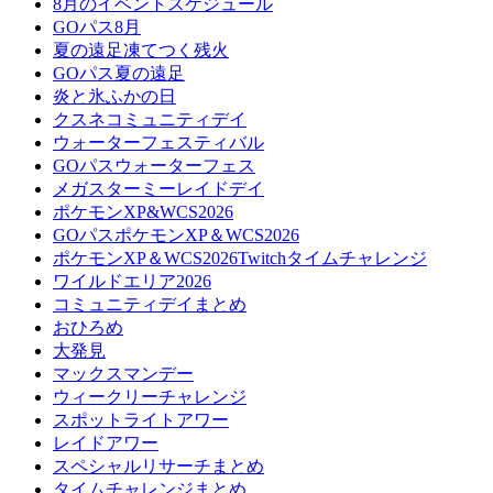
8月のイベントスケジュール
GOパス8月
夏の遠足凍てつく残火
GOパス夏の遠足
炎と氷ふかの日
クスネコミュニティデイ
ウォーターフェスティバル
GOパスウォーターフェス
メガスターミーレイドデイ
ポケモンXP&WCS2026
GOパスポケモンXP＆WCS2026
ポケモンXP＆WCS2026Twitchタイムチャレンジ
ワイルドエリア2026
コミュニティデイまとめ
おひろめ
大発見
マックスマンデー
ウィークリーチャレンジ
スポットライトアワー
レイドアワー
スペシャルリサーチまとめ
タイムチャレンジまとめ