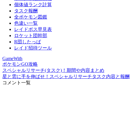
個体値ランク計算
タスク報酬
全ポケモン図鑑
色違い一覧
レイドボス早見表
ロケット団幹部
R団したっぱ
レイド招待ツール
GameWith
ポケモンGO攻略
スペシャルリサーチ(タスク)！期間や内容まとめ
星と雲に手を伸ばせ！スペシャルリサーチタスク内容と報酬
コメント一覧