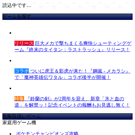
読込中です…
ゲームを探す
リリース
巨大メカで撃ちまくる爽快シューティングゲ
ーム『終末のタイタン：ラストラッシュ』リリース！
コラボ
ついに虎王＆影虎が来た！『鋼嵐 - メカラシ』
で「魔神英雄伝ワタル」コラボ後半が開催！
特集
『鈴蘭の剣』が2周年を迎え、新章「氷と血の
道」を解禁ッ！記念イベントの報酬もお見逃し無く！
攻略取扱いゲーム
家庭用ゲーム機
ポケモンチャンピオンズ攻略