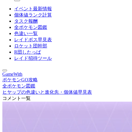
イベント最新情報
個体値ランク計算
タスク報酬
全ポケモン図鑑
色違い一覧
レイドボス早見表
ロケット団幹部
R団したっぱ
レイド招待ツール
GameWith
ポケモンGO攻略
全ポケモン図鑑
ヒヤップの色違いと進化先・個体値早見表
コメント一覧