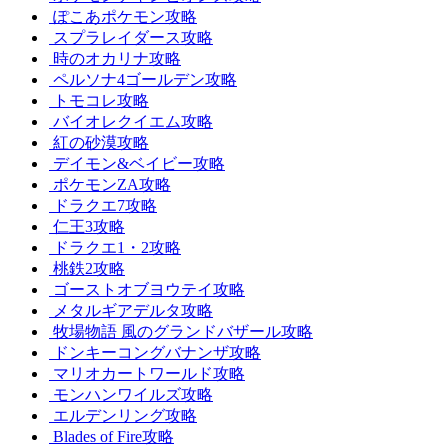
ぽこあポケモン攻略
スプラレイダース攻略
時のオカリナ攻略
ペルソナ4ゴールデン攻略
トモコレ攻略
バイオレクイエム攻略
紅の砂漠攻略
デイモン&ベイビー攻略
ポケモンZA攻略
ドラクエ7攻略
仁王3攻略
ドラクエ1・2攻略
桃鉄2攻略
ゴーストオブヨウテイ攻略
メタルギアデルタ攻略
牧場物語 風のグランドバザール攻略
ドンキーコングバナンザ攻略
マリオカートワールド攻略
モンハンワイルズ攻略
エルデンリング攻略
Blades of Fire攻略