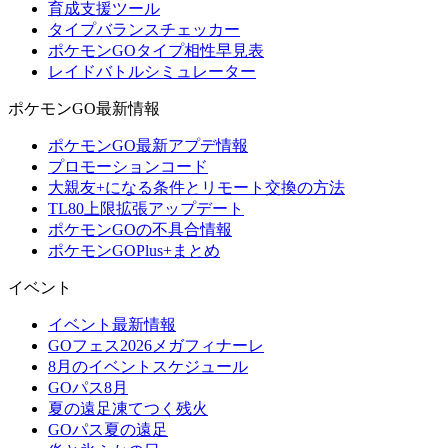
育成支援ツール
タイプバランスチェッカー
ポケモンGOタイプ相性早見表
レイドバトルシミュレーター
ポケモンGO最新情報
ポケモンGO最新アプデ情報
プロモーションコード
大親友+になる条件とリモート交換の方法
TL80上限拡張アップデート
ポケモンGOの不具合情報
ポケモンGOPlus+まとめ
イベント
イベント最新情報
GOフェス2026メガフィナーレ
8月のイベントスケジュール
GOパス8月
夏の遠足凍てつく残火
GOパス夏の遠足