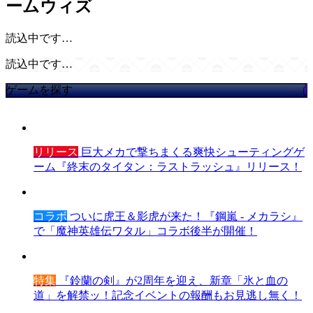
ームウィズ
読込中です…
読込中です…
ゲームを探す
リリース
巨大メカで撃ちまくる爽快シューティングゲ
ーム『終末のタイタン：ラストラッシュ』リリース！
コラボ
ついに虎王＆影虎が来た！『鋼嵐 - メカラシ』
で「魔神英雄伝ワタル」コラボ後半が開催！
特集
『鈴蘭の剣』が2周年を迎え、新章「氷と血の
道」を解禁ッ！記念イベントの報酬もお見逃し無く！