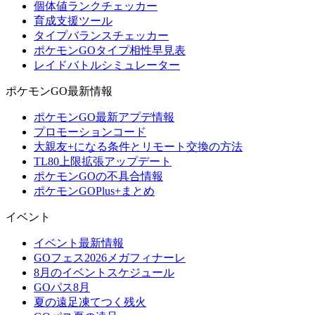
個体値ランクチェッカー
育成支援ツール
タイプバランスチェッカー
ポケモンGOタイプ相性早見表
レイドバトルシミュレーター
ポケモンGO最新情報
ポケモンGO最新アプデ情報
プロモーションコード
大親友+になる条件とリモート交換の方法
TL80上限拡張アップデート
ポケモンGOの不具合情報
ポケモンGOPlus+まとめ
イベント
イベント最新情報
GOフェス2026メガフィナーレ
8月のイベントスケジュール
GOパス8月
夏の遠足凍てつく残火