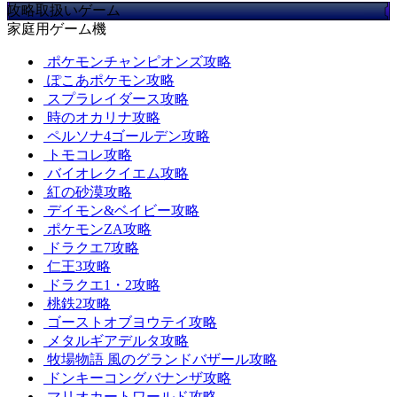
攻略取扱いゲーム
家庭用ゲーム機
ポケモンチャンピオンズ攻略
ぽこあポケモン攻略
スプラレイダース攻略
時のオカリナ攻略
ペルソナ4ゴールデン攻略
トモコレ攻略
バイオレクイエム攻略
紅の砂漠攻略
デイモン&ベイビー攻略
ポケモンZA攻略
ドラクエ7攻略
仁王3攻略
ドラクエ1・2攻略
桃鉄2攻略
ゴーストオブヨウテイ攻略
メタルギアデルタ攻略
牧場物語 風のグランドバザール攻略
ドンキーコングバナンザ攻略
マリオカートワールド攻略