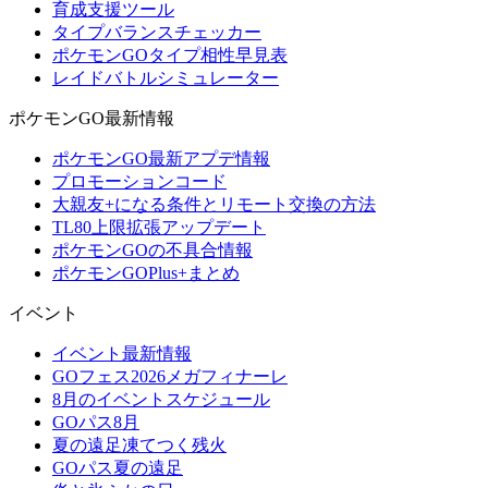
育成支援ツール
タイプバランスチェッカー
ポケモンGOタイプ相性早見表
レイドバトルシミュレーター
ポケモンGO最新情報
ポケモンGO最新アプデ情報
プロモーションコード
大親友+になる条件とリモート交換の方法
TL80上限拡張アップデート
ポケモンGOの不具合情報
ポケモンGOPlus+まとめ
イベント
イベント最新情報
GOフェス2026メガフィナーレ
8月のイベントスケジュール
GOパス8月
夏の遠足凍てつく残火
GOパス夏の遠足