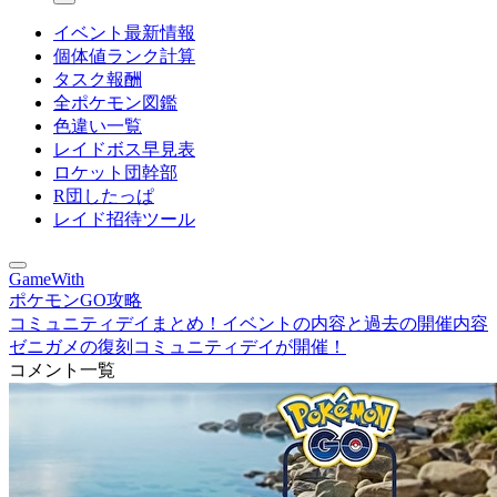
イベント最新情報
個体値ランク計算
タスク報酬
全ポケモン図鑑
色違い一覧
レイドボス早見表
ロケット団幹部
R団したっぱ
レイド招待ツール
GameWith
ポケモンGO攻略
コミュニティデイまとめ！イベントの内容と過去の開催内容
ゼニガメの復刻コミュニティデイが開催！
コメント一覧