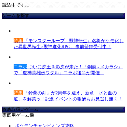
読込中です…
ゲームを探す
特集
『モンスターループ：獣神転生』名将がケモ化し
た異世界転生×獣神進化RPG。事前登録受付中！
コラボ
ついに虎王＆影虎が来た！『鋼嵐 - メカラシ』
で「魔神英雄伝ワタル」コラボ後半が開催！
特集
『鈴蘭の剣』が2周年を迎え、新章「氷と血の
道」を解禁ッ！記念イベントの報酬もお見逃し無く！
攻略取扱いゲーム
家庭用ゲーム機
ポケモンチャンピオンズ攻略