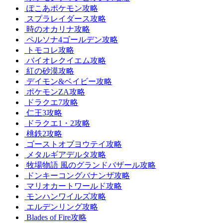
ぽこあポケモン攻略
スプラレイダース攻略
時のオカリナ攻略
ペルソナ4ゴールデン攻略
トモコレ攻略
バイオレクイエム攻略
紅の砂漠攻略
デイモン&ベイビー攻略
ポケモンZA攻略
ドラクエ7攻略
仁王3攻略
ドラクエ1・2攻略
桃鉄2攻略
ゴーストオブヨウテイ攻略
メタルギアデルタ攻略
牧場物語 風のグランドバザール攻略
ドンキーコングバナンザ攻略
マリオカートワールド攻略
モンハンワイルズ攻略
エルデンリング攻略
Blades of Fire攻略