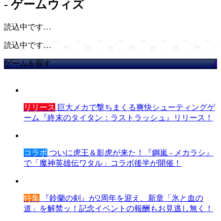
- ゲームウィズ
読込中です…
読込中です…
ゲームを探す
リリース
巨大メカで撃ちまくる爽快シューティングゲ
ーム『終末のタイタン：ラストラッシュ』リリース！
コラボ
ついに虎王＆影虎が来た！『鋼嵐 - メカラシ』
で「魔神英雄伝ワタル」コラボ後半が開催！
特集
『鈴蘭の剣』が2周年を迎え、新章「氷と血の
道」を解禁ッ！記念イベントの報酬もお見逃し無く！