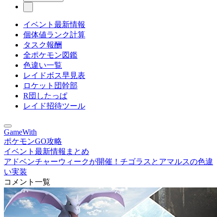
イベント最新情報
個体値ランク計算
タスク報酬
全ポケモン図鑑
色違い一覧
レイドボス早見表
ロケット団幹部
R団したっぱ
レイド招待ツール
GameWith
ポケモンGO攻略
イベント最新情報まとめ
アドベンチャーウィークが開催！チゴラスとアマルスの色違
い実装
コメント一覧