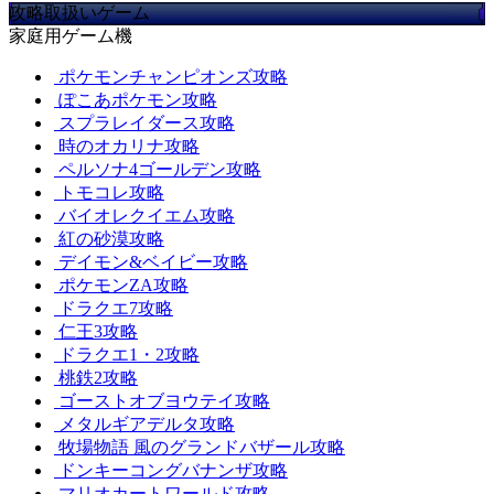
攻略取扱いゲーム
家庭用ゲーム機
ポケモンチャンピオンズ攻略
ぽこあポケモン攻略
スプラレイダース攻略
時のオカリナ攻略
ペルソナ4ゴールデン攻略
トモコレ攻略
バイオレクイエム攻略
紅の砂漠攻略
デイモン&ベイビー攻略
ポケモンZA攻略
ドラクエ7攻略
仁王3攻略
ドラクエ1・2攻略
桃鉄2攻略
ゴーストオブヨウテイ攻略
メタルギアデルタ攻略
牧場物語 風のグランドバザール攻略
ドンキーコングバナンザ攻略
マリオカートワールド攻略