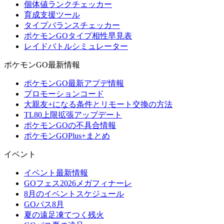
個体値ランクチェッカー
育成支援ツール
タイプバランスチェッカー
ポケモンGOタイプ相性早見表
レイドバトルシミュレーター
ポケモンGO最新情報
ポケモンGO最新アプデ情報
プロモーションコード
大親友+になる条件とリモート交換の方法
TL80上限拡張アップデート
ポケモンGOの不具合情報
ポケモンGOPlus+まとめ
イベント
イベント最新情報
GOフェス2026メガフィナーレ
8月のイベントスケジュール
GOパス8月
夏の遠足凍てつく残火