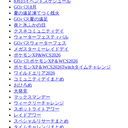
8月のイベントスケジュール
GOパス8月
夏の遠足凍てつく残火
GOパス夏の遠足
炎と氷ふかの日
クスネコミュニティデイ
ウォーターフェスティバル
GOパスウォーターフェス
メガスターミーレイドデイ
ポケモンXP&WCS2026
GOパスポケモンXP＆WCS2026
ポケモンXP＆WCS2026Twitchタイムチャレンジ
ワイルドエリア2026
コミュニティデイまとめ
おひろめ
大発見
マックスマンデー
ウィークリーチャレンジ
スポットライトアワー
レイドアワー
スペシャルリサーチまとめ
タイムチャレンジまとめ