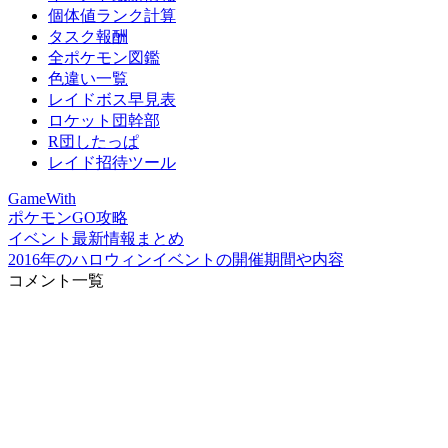
個体値ランク計算
タスク報酬
全ポケモン図鑑
色違い一覧
レイドボス早見表
ロケット団幹部
R団したっぱ
レイド招待ツール
GameWith
ポケモンGO攻略
イベント最新情報まとめ
2016年のハロウィンイベントの開催期間や内容
コメント一覧