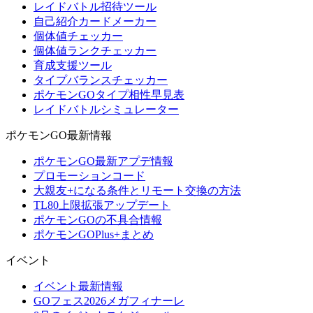
レイドバトル招待ツール
自己紹介カードメーカー
個体値チェッカー
個体値ランクチェッカー
育成支援ツール
タイプバランスチェッカー
ポケモンGOタイプ相性早見表
レイドバトルシミュレーター
ポケモンGO最新情報
ポケモンGO最新アプデ情報
プロモーションコード
大親友+になる条件とリモート交換の方法
TL80上限拡張アップデート
ポケモンGOの不具合情報
ポケモンGOPlus+まとめ
イベント
イベント最新情報
GOフェス2026メガフィナーレ