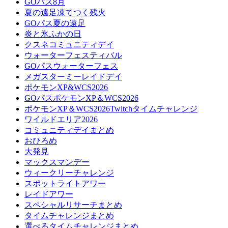
GOパス8月
夏の遠足凍てつく残火
GOパス夏の遠足
炎と氷ふかの日
クスネコミュニティデイ
ウォーターフェスティバル
GOパスウォーターフェス
メガスターミーレイドデイ
ポケモンXP&WCS2026
GOパスポケモンXP＆WCS2026
ポケモンXP＆WCS2026Twitchタイムチャレンジ
ワイルドエリア2026
コミュニティデイまとめ
おひろめ
大発見
マックスマンデー
ウィークリーチャレンジ
スポットライトアワー
レイドアワー
スペシャルリサーチまとめ
タイムチャレンジまとめ
選べるタイムチャレンジまとめ