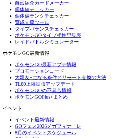
自己紹介カードメーカー
個体値チェッカー
個体値ランクチェッカー
育成支援ツール
タイプバランスチェッカー
ポケモンGOタイプ相性早見表
レイドバトルシミュレーター
ポケモンGO最新情報
ポケモンGO最新アプデ情報
プロモーションコード
大親友+になる条件とリモート交換の方法
TL80上限拡張アップデート
ポケモンGOの不具合情報
ポケモンGOPlus+まとめ
イベント
イベント最新情報
GOフェス2026メガフィナーレ
8月のイベントスケジュール