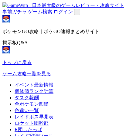
事前ガチャ
ゲーム検索
ログイン
ポケモンGO攻略｜ポケGO速報まとめサイト
掲示板Q&A
トップに戻る
ゲーム攻略一覧を見る
イベント最新情報
個体値ランク計算
タスク報酬
全ポケモン図鑑
色違い一覧
レイドボス早見表
ロケット団幹部
R団したっぱ
レイド招待ツール