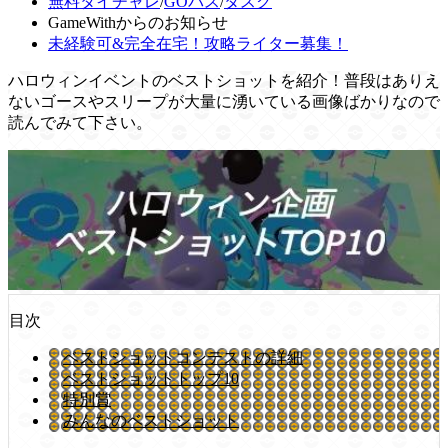
無料タイチャレ
/
GOパス
/
タスク
GameWithからのお知らせ
未経験可&完全在宅！攻略ライター募集！
ハロウィンイベントのベストショットを紹介！普段はありえ
ないゴースやスリープが大量に湧いている画像ばかりなので
読んでみて下さい。
目次
ベストショットコンテストの詳細
ベストショットトップ10
特別賞
みんなのベストショット