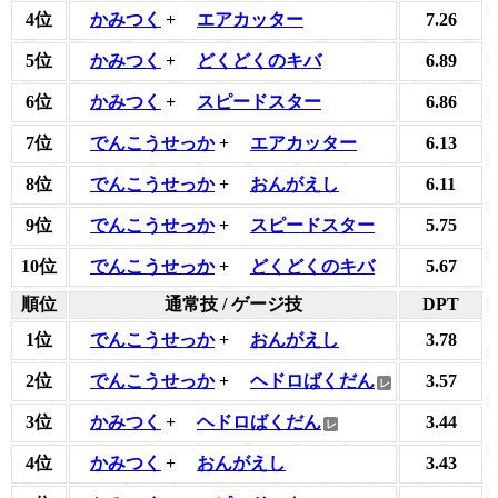
4位
かみつく
+
エアカッター
7.26
5位
かみつく
+
どくどくのキバ
6.89
6位
かみつく
+
スピードスター
6.86
7位
でんこうせっか
+
エアカッター
6.13
8位
でんこうせっか
+
おんがえし
6.11
9位
でんこうせっか
+
スピードスター
5.75
10位
でんこうせっか
+
どくどくのキバ
5.67
順位
通常技 / ゲージ技
DPT
1位
でんこうせっか
+
おんがえし
3.78
2位
でんこうせっか
+
ヘドロばくだん
3.57
3位
かみつく
+
ヘドロばくだん
3.44
4位
かみつく
+
おんがえし
3.43