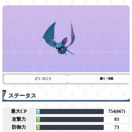
どく / ひこう
曇り / 強風
ステータス
最大CP
754(667)
攻撃力
83
防御力
73