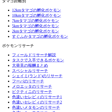
タマゴ距離別
12kmタマゴの孵化ポケモン
10kmタマゴの孵化ポケモン
7kmタマゴの孵化ポケモン
5kmタマゴの孵化ポケモン
2kmタマゴの孵化ポケモン
すぐふかタマゴの孵化ポケモン
ポケモンリサーチ
フィールドリサーチ解説
タスクで入手できるポケモン
大発見の報酬まとめ
スペシャルリサーチ
シェイミ(ランド)のリサーチ
フーパのリサーチ
メロエッタのリサーチ
ビクティニのリサーチ
色違いセレビィのリサーチ1
色違いセレビィのリサーチ2
色違いメタモンのリサーチ