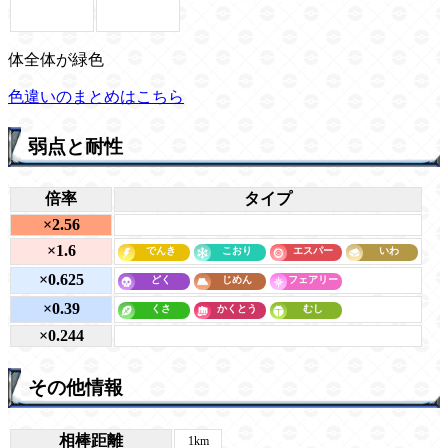
体全体が緑色
色違いのまとめはこちら
弱点と耐性
倍率
タイプ
×2.56
×1.6
×0.625
×0.39
×0.244
その他情報
相棒距離
1km