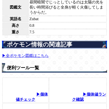
昼間暗闇でじっとしているのは太陽の光を
図鑑文
長い時間浴びると全身が軽く火傷してしま
うからだ。
英語名
Zubat
高さ
0.8
重さ
7.5
ポケモン情報の関連記事
▶全ポケモン図鑑はこちら
便利ツール一覧
▶個体
▶個体値ラン
値チェック
ク確認