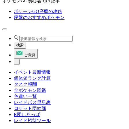
ポケモンGO初心者向け記事
ポケモンGO序盤の攻略
序盤のおすすめポケモン
検索
ご意見
イベント最新情報
個体値ランク計算
タスク報酬
全ポケモン図鑑
色違い一覧
レイドボス早見表
ロケット団幹部
R団したっぱ
レイド招待ツール