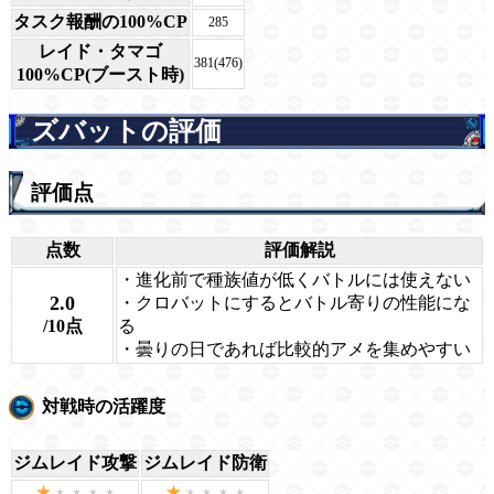
タスク報酬の100%CP
285
レイド・タマゴ
381(476)
100%CP(ブースト時)
ズバットの評価
評価点
点数
評価解説
・進化前で種族値が低くバトルには使えない
2.0
・クロバットにするとバトル寄りの性能にな
/10点
る
・曇りの日であれば比較的アメを集めやすい
対戦時の活躍度
ジムレイド攻撃
ジムレイド防衛