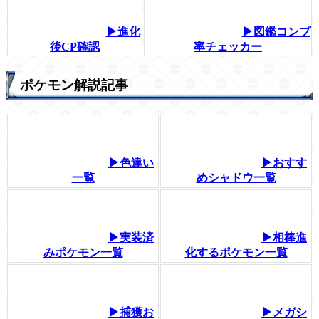
▶進化
▶図鑑コンプ
後CP確認
率チェッカー
ポケモン解説記事
▶色違い
▶おすす
一覧
めシャドウ一覧
▶実装済
▶相棒進
みポケモン一覧
化するポケモン一覧
▶捕獲お
▶メガシ