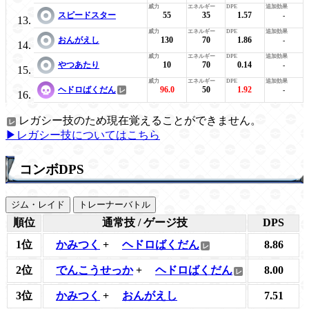
スピードスター
55
35
1.57
-
おんがえし
130
70
1.86
-
やつあたり
10
70
0.14
-
ヘドロばくだん
96.0
50
1.92
-
レガシー技のため現在覚えることができません。
▶レガシー技についてはこちら
コンボDPS
ジム・レイド
トレーナーバトル
順位
通常技 / ゲージ技
DPS
1位
かみつく
+
ヘドロばくだん
8.86
2位
でんこうせっか
+
ヘドロばくだん
8.00
3位
かみつく
+
おんがえし
7.51