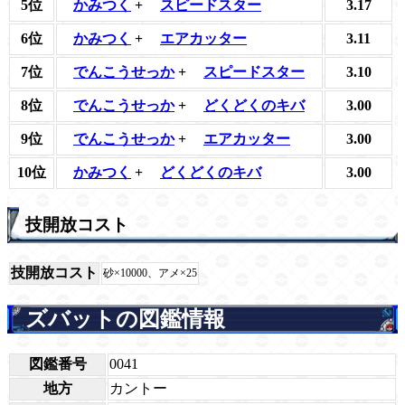
5位
かみつく
+
スピードスター
3.17
6位
かみつく
+
エアカッター
3.11
7位
でんこうせっか
+
スピードスター
3.10
8位
でんこうせっか
+
どくどくのキバ
3.00
9位
でんこうせっか
+
エアカッター
3.00
10位
かみつく
+
どくどくのキバ
3.00
技開放コスト
技開放コスト
砂×10000、アメ×25
ズバットの図鑑情報
図鑑番号
0041
地方
カントー