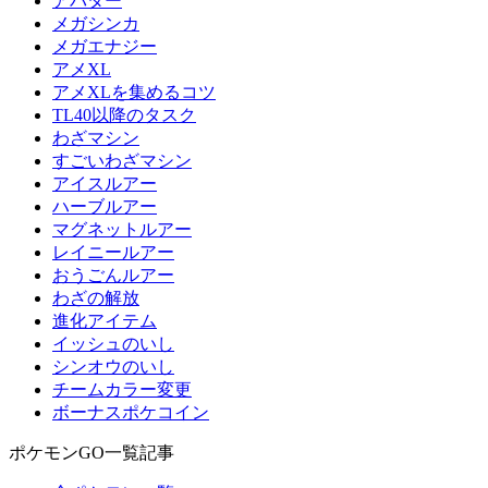
アバター
メガシンカ
メガエナジー
アメXL
アメXLを集めるコツ
TL40以降のタスク
わざマシン
すごいわざマシン
アイスルアー
ハーブルアー
マグネットルアー
レイニールアー
おうごんルアー
わざの解放
進化アイテム
イッシュのいし
シンオウのいし
チームカラー変更
ボーナスポケコイン
ポケモンGO一覧記事