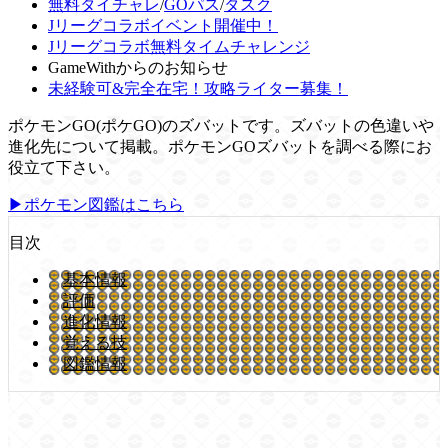
無料タイチャレ
/
GOパス
/
タスク
Jリーグコラボイベント開催中！
Jリーグコラボ無料タイムチャレンジ
GameWithからのお知らせ
未経験可&完全在宅！攻略ライター募集！
ポケモンGO(ポケGO)のズバットです。ズバットの色違いや
進化先について掲載。ポケモンGOズバットを調べる際にお
役立て下さい。
▶ポケモン図鑑はこちら
目次
基本情報
評価
進化情報
覚える技
図鑑情報