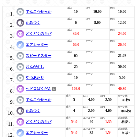
でんこうせっか
10
10.00
10.00
かみつく
6
8.00
12.00
どくどくのキバ
36.0
24.00
エアカッター
66.0
26.40
スピードスター
65
21.67
おんがえし
25
50.00
やつあたり
10
5.00
ヘドロばくだん
102.0
40.80
でんこうせっか
5
4.00
2.50
2(1秒)
かみつく
4
2.00
4.00
1(0.5秒)
どくどくのキバ
54.0
40
1.35
相:防↓
エアカッター
54.0
35
1.54
自:攻↑