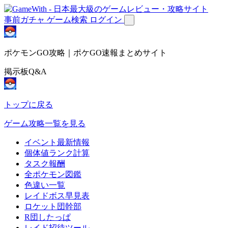
事前ガチャ
ゲーム検索
ログイン
ポケモンGO攻略｜ポケGO速報まとめサイト
掲示板Q&A
トップに戻る
ゲーム攻略一覧を見る
イベント最新情報
個体値ランク計算
タスク報酬
全ポケモン図鑑
色違い一覧
レイドボス早見表
ロケット団幹部
R団したっぱ
レイド招待ツール