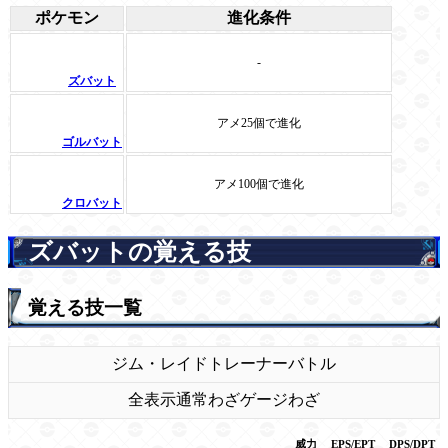
ポケモン
進化条件
-
ズバット
アメ25個で進化
ゴルバット
アメ100個で進化
クロバット
ズバットの覚える技
覚える技一覧
ジム・レイド
トレーナーバトル
全表示
通常わざ
ゲージわざ
威力
EPS/EPT
DPS/DPT