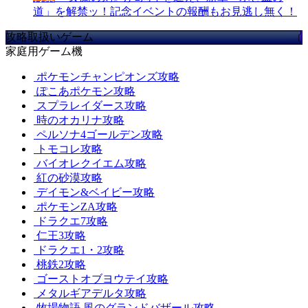
道」を解禁ッ！記念イベントの報酬もお見逃し無く！
攻略取扱いゲーム
家庭用ゲーム機
ポケモンチャンピオンズ攻略
ぽこあポケモン攻略
スプラレイダース攻略
時のオカリナ攻略
ペルソナ4ゴールデン攻略
トモコレ攻略
バイオレクイエム攻略
紅の砂漠攻略
デイモン&ベイビー攻略
ポケモンZA攻略
ドラクエ7攻略
仁王3攻略
ドラクエ1・2攻略
桃鉄2攻略
ゴーストオブヨウテイ攻略
メタルギアデルタ攻略
牧場物語 風のグランドバザール攻略