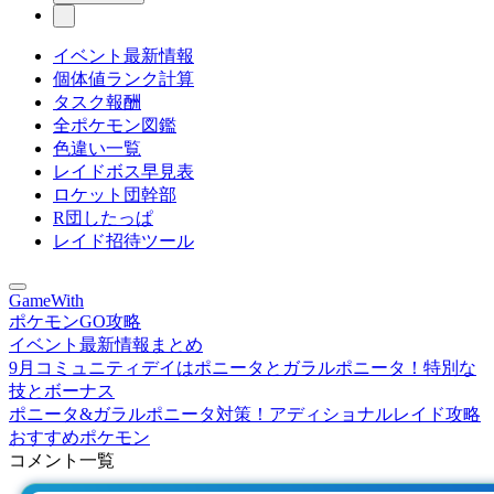
イベント最新情報
個体値ランク計算
タスク報酬
全ポケモン図鑑
色違い一覧
レイドボス早見表
ロケット団幹部
R団したっぱ
レイド招待ツール
GameWith
ポケモンGO攻略
イベント最新情報まとめ
9月コミュニティデイはポニータとガラルポニータ！特別な
技とボーナス
ポニータ&ガラルポニータ対策！アディショナルレイド攻略
おすすめポケモン
コメント一覧