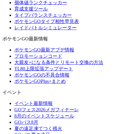
個体値ランクチェッカー
育成支援ツール
タイプバランスチェッカー
ポケモンGOタイプ相性早見表
レイドバトルシミュレーター
ポケモンGO最新情報
ポケモンGO最新アプデ情報
プロモーションコード
大親友+になる条件とリモート交換の方法
TL80上限拡張アップデート
ポケモンGOの不具合情報
ポケモンGOPlus+まとめ
イベント
イベント最新情報
GOフェス2026メガフィナーレ
8月のイベントスケジュール
GOパス8月
夏の遠足凍てつく残火