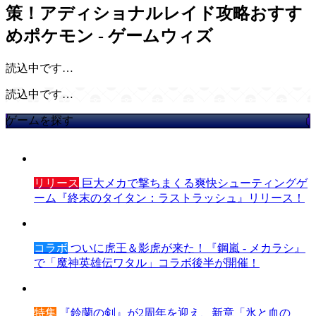
策！アディショナルレイド攻略おすす
めポケモン - ゲームウィズ
読込中です…
読込中です…
ゲームを探す
リリース
巨大メカで撃ちまくる爽快シューティングゲ
ーム『終末のタイタン：ラストラッシュ』リリース！
コラボ
ついに虎王＆影虎が来た！『鋼嵐 - メカラシ』
で「魔神英雄伝ワタル」コラボ後半が開催！
特集
『鈴蘭の剣』が2周年を迎え、新章「氷と血の