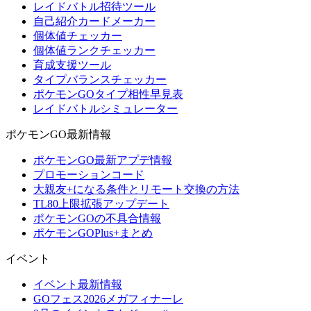
レイドバトル招待ツール
自己紹介カードメーカー
個体値チェッカー
個体値ランクチェッカー
育成支援ツール
タイプバランスチェッカー
ポケモンGOタイプ相性早見表
レイドバトルシミュレーター
ポケモンGO最新情報
ポケモンGO最新アプデ情報
プロモーションコード
大親友+になる条件とリモート交換の方法
TL80上限拡張アップデート
ポケモンGOの不具合情報
ポケモンGOPlus+まとめ
イベント
イベント最新情報
GOフェス2026メガフィナーレ