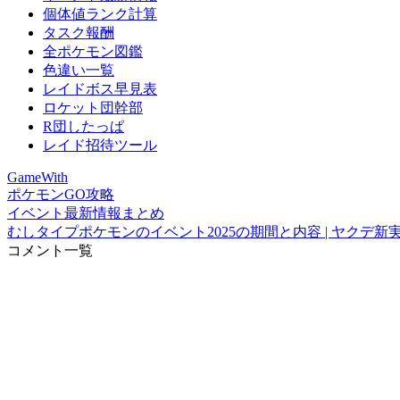
個体値ランク計算
タスク報酬
全ポケモン図鑑
色違い一覧
レイドボス早見表
ロケット団幹部
R団したっぱ
レイド招待ツール
GameWith
ポケモンGO攻略
イベント最新情報まとめ
むしタイプポケモンのイベント2025の期間と内容 | ヤクデ新
コメント一覧