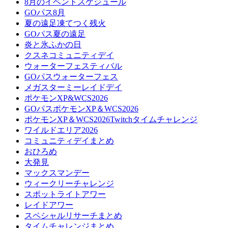
8月のイベントスケジュール
GOパス8月
夏の遠足凍てつく残火
GOパス夏の遠足
炎と氷ふかの日
クスネコミュニティデイ
ウォーターフェスティバル
GOパスウォーターフェス
メガスターミーレイドデイ
ポケモンXP&WCS2026
GOパスポケモンXP＆WCS2026
ポケモンXP＆WCS2026Twitchタイムチャレンジ
ワイルドエリア2026
コミュニティデイまとめ
おひろめ
大発見
マックスマンデー
ウィークリーチャレンジ
スポットライトアワー
レイドアワー
スペシャルリサーチまとめ
タイムチャレンジまとめ