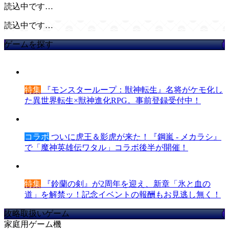
読込中です…
読込中です…
ゲームを探す
特集
『モンスターループ：獣神転生』名将がケモ化し
た異世界転生×獣神進化RPG。事前登録受付中！
コラボ
ついに虎王＆影虎が来た！『鋼嵐 - メカラシ』
で「魔神英雄伝ワタル」コラボ後半が開催！
特集
『鈴蘭の剣』が2周年を迎え、新章「氷と血の
道」を解禁ッ！記念イベントの報酬もお見逃し無く！
攻略取扱いゲーム
家庭用ゲーム機