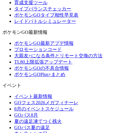
育成支援ツール
タイプバランスチェッカー
ポケモンGOタイプ相性早見表
レイドバトルシミュレーター
ポケモンGO最新情報
ポケモンGO最新アプデ情報
プロモーションコード
大親友+になる条件とリモート交換の方法
TL80上限拡張アップデート
ポケモンGOの不具合情報
ポケモンGOPlus+まとめ
イベント
イベント最新情報
GOフェス2026メガフィナーレ
8月のイベントスケジュール
GOパス8月
夏の遠足凍てつく残火
GOパス夏の遠足