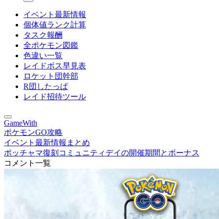
イベント最新情報
個体値ランク計算
タスク報酬
全ポケモン図鑑
色違い一覧
レイドボス早見表
ロケット団幹部
R団したっぱ
レイド招待ツール
GameWith
ポケモンGO攻略
イベント最新情報まとめ
ポッチャマ復刻コミュニティデイの開催期間とボーナス
コメント一覧