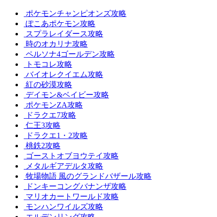
ポケモンチャンピオンズ攻略
ぽこあポケモン攻略
スプラレイダース攻略
時のオカリナ攻略
ペルソナ4ゴールデン攻略
トモコレ攻略
バイオレクイエム攻略
紅の砂漠攻略
デイモン&ベイビー攻略
ポケモンZA攻略
ドラクエ7攻略
仁王3攻略
ドラクエ1・2攻略
桃鉄2攻略
ゴーストオブヨウテイ攻略
メタルギアデルタ攻略
牧場物語 風のグランドバザール攻略
ドンキーコングバナンザ攻略
マリオカートワールド攻略
モンハンワイルズ攻略
エルデンリング攻略