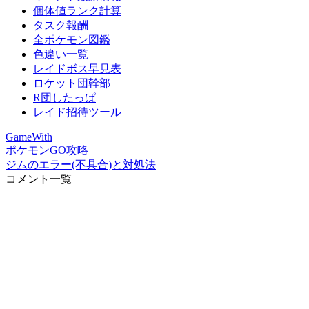
個体値ランク計算
タスク報酬
全ポケモン図鑑
色違い一覧
レイドボス早見表
ロケット団幹部
R団したっぱ
レイド招待ツール
GameWith
ポケモンGO攻略
ジムのエラー(不具合)と対処法
コメント一覧