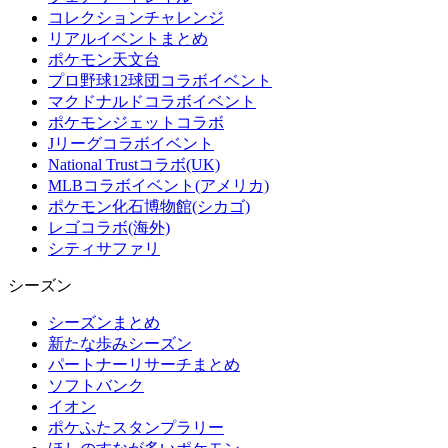
コレクションチャレンジ
リアルイベントまとめ
ポケモン天文台
プロ野球12球団コラボイベント
マクドナルドコラボイベント
ポケモンジェットコラボ
Jリーグコラボイベント
National Trustコラボ(UK)
MLBコラボイベント(アメリカ)
ポケモン化石博物館(シカゴ)
レゴコラボ(海外)
シティサファリ
シーズン
シーズンまとめ
新たな歩みシーズン
パートナーリサーチまとめ
ソフトバンク
イオン
ポケふたスタンプラリー