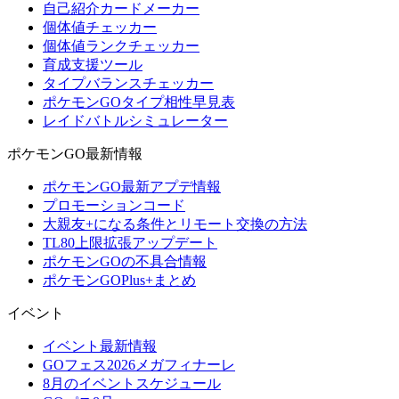
自己紹介カードメーカー
個体値チェッカー
個体値ランクチェッカー
育成支援ツール
タイプバランスチェッカー
ポケモンGOタイプ相性早見表
レイドバトルシミュレーター
ポケモンGO最新情報
ポケモンGO最新アプデ情報
プロモーションコード
大親友+になる条件とリモート交換の方法
TL80上限拡張アップデート
ポケモンGOの不具合情報
ポケモンGOPlus+まとめ
イベント
イベント最新情報
GOフェス2026メガフィナーレ
8月のイベントスケジュール