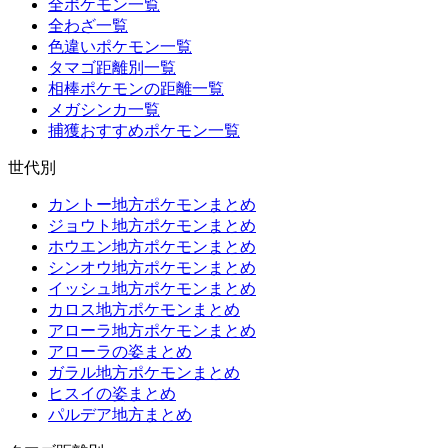
全ポケモン一覧
全わざ一覧
色違いポケモン一覧
タマゴ距離別一覧
相棒ポケモンの距離一覧
メガシンカ一覧
捕獲おすすめポケモン一覧
世代別
カントー地方ポケモンまとめ
ジョウト地方ポケモンまとめ
ホウエン地方ポケモンまとめ
シンオウ地方ポケモンまとめ
イッシュ地方ポケモンまとめ
カロス地方ポケモンまとめ
アローラ地方ポケモンまとめ
アローラの姿まとめ
ガラル地方ポケモンまとめ
ヒスイの姿まとめ
パルデア地方まとめ