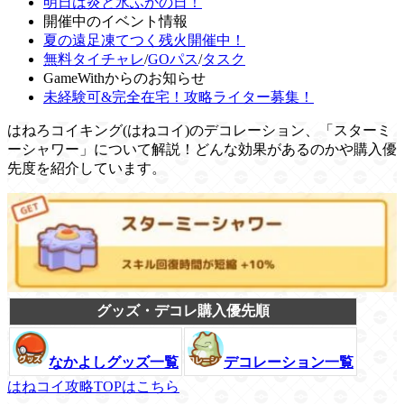
明日は炎と氷ふかの日！
開催中のイベント情報
夏の遠足凍てつく残火開催中！
無料タイチャレ
/
GOパス
/
タスク
GameWithからのお知らせ
未経験可&完全在宅！攻略ライター募集！
はねろコイキング(はねコイ)のデコレーション、「スターミ
ーシャワー」について解説！どんな効果があるのかや購入優
先度を紹介しています。
グッズ・デコレ購入優先順
なかよしグッズ一覧
デコレーション一覧
はねコイ攻略TOPはこちら