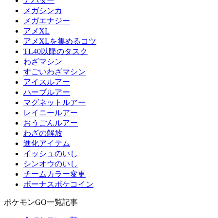
アバター
メガシンカ
メガエナジー
アメXL
アメXLを集めるコツ
TL40以降のタスク
わざマシン
すごいわざマシン
アイスルアー
ハーブルアー
マグネットルアー
レイニールアー
おうごんルアー
わざの解放
進化アイテム
イッシュのいし
シンオウのいし
チームカラー変更
ボーナスポケコイン
ポケモンGO一覧記事