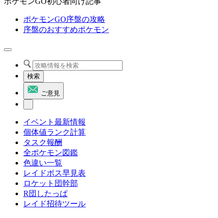
ポケモンGO初心者向け記事
ポケモンGO序盤の攻略
序盤のおすすめポケモン
検索
ご意見
イベント最新情報
個体値ランク計算
タスク報酬
全ポケモン図鑑
色違い一覧
レイドボス早見表
ロケット団幹部
R団したっぱ
レイド招待ツール