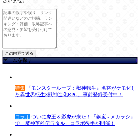
さいませ。
ゲームを探す
特集
『モンスターループ：獣神転生』名将がケモ化し
た異世界転生×獣神進化RPG。事前登録受付中！
コラボ
ついに虎王＆影虎が来た！『鋼嵐 - メカラシ』
で「魔神英雄伝ワタル」コラボ後半が開催！