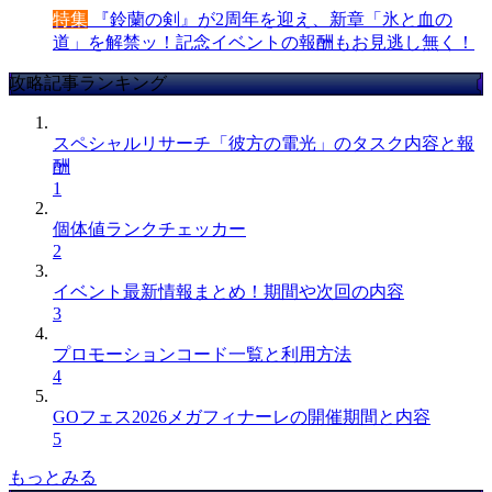
特集
『鈴蘭の剣』が2周年を迎え、新章「氷と血の
道」を解禁ッ！記念イベントの報酬もお見逃し無く！
攻略記事ランキング
スペシャルリサーチ「彼方の電光」のタスク内容と報
酬
1
個体値ランクチェッカー
2
イベント最新情報まとめ！期間や次回の内容
3
プロモーションコード一覧と利用方法
4
GOフェス2026メガフィナーレの開催期間と内容
5
もっとみる