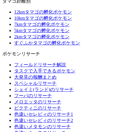
タマゴ距離別
12kmタマゴの孵化ポケモン
10kmタマゴの孵化ポケモン
7kmタマゴの孵化ポケモン
5kmタマゴの孵化ポケモン
2kmタマゴの孵化ポケモン
すぐふかタマゴの孵化ポケモン
ポケモンリサーチ
フィールドリサーチ解説
タスクで入手できるポケモン
大発見の報酬まとめ
スペシャルリサーチ
シェイミ(ランド)のリサーチ
フーパのリサーチ
メロエッタのリサーチ
ビクティニのリサーチ
色違いセレビィのリサーチ1
色違いセレビィのリサーチ2
色違いメタモンのリサーチ