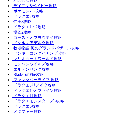
紅の砂漠攻略
デイモン&ベイビー攻略
ポケモンZA攻略
ドラクエ7攻略
仁王3攻略
ドラクエ1・2攻略
桃鉄2攻略
ゴーストオブヨウテイ攻略
メタルギアデルタ攻略
牧場物語 風のグランドバザール攻略
ドンキーコングバナンザ攻略
マリオカートワールド攻略
モンハンワイルズ攻略
エルデンリング攻略
Blades of Fire攻略
ファンタジーライフi攻略
ドラクエ3リメイク攻略
ドラクエ10オフライン攻略
ドラクエ11攻略
ドラクエモンスターズ3攻略
ドラクエ6攻略
メタファー攻略