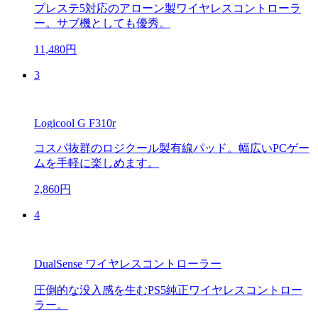
プレステ5対応のアローン製ワイヤレスコントローラ
ー。サブ機としても優秀。
11,480円
3
Logicool G F310r
コスパ抜群のロジクール製有線パッド。幅広いPCゲー
ムを手軽に楽しめます。
2,860円
4
DualSense ワイヤレスコントローラー
圧倒的な没入感を生むPS5純正ワイヤレスコントロー
ラー。