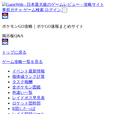
事前ガチャ
ゲーム検索
ログイン
ポケモンGO攻略｜ポケGO速報まとめサイト
掲示板Q&A
トップに戻る
ゲーム攻略一覧を見る
イベント最新情報
個体値ランク計算
タスク報酬
全ポケモン図鑑
色違い一覧
レイドボス早見表
ロケット団幹部
R団したっぱ
レイド招待ツール