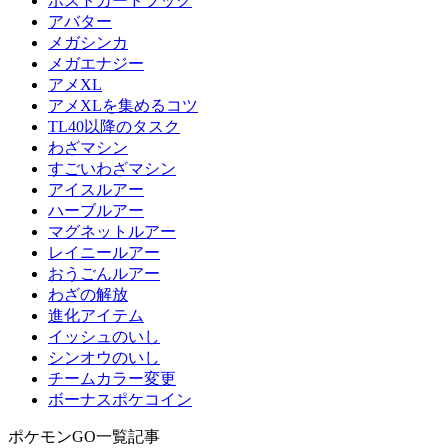
ポストカードブック
アバター
メガシンカ
メガエナジー
アメXL
アメXLを集めるコツ
TL40以降のタスク
わざマシン
すごいわざマシン
アイスルアー
ハーブルアー
マグネットルアー
レイニールアー
おうごんルアー
わざの解放
進化アイテム
イッシュのいし
シンオウのいし
チームカラー変更
ボーナスポケコイン
ポケモンGO一覧記事