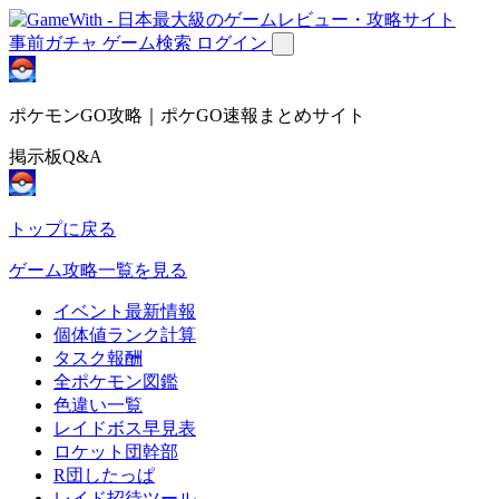
事前ガチャ
ゲーム検索
ログイン
ポケモンGO攻略｜ポケGO速報まとめサイト
掲示板Q&A
トップに戻る
ゲーム攻略一覧を見る
イベント最新情報
個体値ランク計算
タスク報酬
全ポケモン図鑑
色違い一覧
レイドボス早見表
ロケット団幹部
R団したっぱ
レイド招待ツール