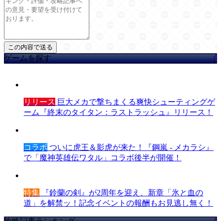
ゲームを探す
リリース
巨大メカで撃ちまくる爽快シューティングゲ
ーム『終末のタイタン：ラストラッシュ』リリース！
コラボ
ついに虎王＆影虎が来た！『鋼嵐 - メカラシ』
で「魔神英雄伝ワタル」コラボ後半が開催！
特集
『鈴蘭の剣』が2周年を迎え、新章「氷と血の
道」を解禁ッ！記念イベントの報酬もお見逃し無く！