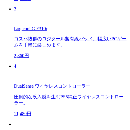
3
Logicool G F310r
コスパ抜群のロジクール製有線パッド。幅広いPCゲー
ムを手軽に楽しめます。
2,860円
4
DualSense ワイヤレスコントローラー
圧倒的な没入感を生むPS5純正ワイヤレスコントロー
ラー。
11,480円