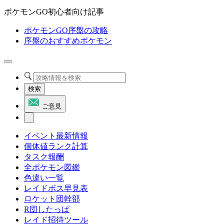
ポケモンGO初心者向け記事
ポケモンGO序盤の攻略
序盤のおすすめポケモン
検索
ご意見
イベント最新情報
個体値ランク計算
タスク報酬
全ポケモン図鑑
色違い一覧
レイドボス早見表
ロケット団幹部
R団したっぱ
レイド招待ツール