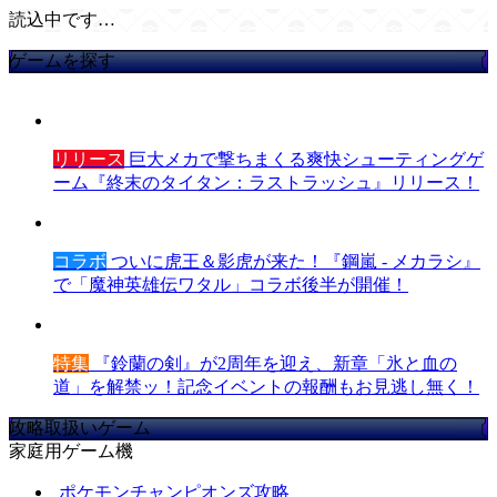
読込中です…
ゲームを探す
リリース
巨大メカで撃ちまくる爽快シューティングゲ
ーム『終末のタイタン：ラストラッシュ』リリース！
コラボ
ついに虎王＆影虎が来た！『鋼嵐 - メカラシ』
で「魔神英雄伝ワタル」コラボ後半が開催！
特集
『鈴蘭の剣』が2周年を迎え、新章「氷と血の
道」を解禁ッ！記念イベントの報酬もお見逃し無く！
攻略取扱いゲーム
家庭用ゲーム機
ポケモンチャンピオンズ攻略