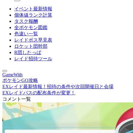
イベント最新情報
個体値ランク計算
タスク報酬
全ポケモン図鑑
色違い一覧
レイドボス早見表
ロケット団幹部
R団したっぱ
レイド招待ツール
GameWith
ポケモンGO攻略
EXレイド最新情報！招待の条件や次回開催日と会場
EXレイドパスの配布条件が変更！
コメント一覧