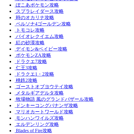
ぽこあポケモン攻略
スプラレイダース攻略
時のオカリナ攻略
ペルソナ4ゴールデン攻略
トモコレ攻略
バイオレクイエム攻略
紅の砂漠攻略
デイモン&ベイビー攻略
ポケモンZA攻略
ドラクエ7攻略
仁王3攻略
ドラクエ1・2攻略
桃鉄2攻略
ゴーストオブヨウテイ攻略
メタルギアデルタ攻略
牧場物語 風のグランドバザール攻略
ドンキーコングバナンザ攻略
マリオカートワールド攻略
モンハンワイルズ攻略
エルデンリング攻略
Blades of Fire攻略