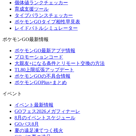
個体値ランクチェッカー
育成支援ツール
タイプバランスチェッカー
ポケモンGOタイプ相性早見表
レイドバトルシミュレーター
ポケモンGO最新情報
ポケモンGO最新アプデ情報
プロモーションコード
大親友+になる条件とリモート交換の方法
TL80上限拡張アップデート
ポケモンGOの不具合情報
ポケモンGOPlus+まとめ
イベント
イベント最新情報
GOフェス2026メガフィナーレ
8月のイベントスケジュール
GOパス8月
夏の遠足凍てつく残火