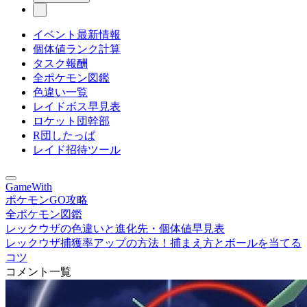
イベント最新情報
個体値ランク計算
タスク報酬
全ポケモン図鑑
色違い一覧
レイドボス早見表
ロケット団幹部
R団したっぱ
レイド招待ツール
GameWith
ポケモンGO攻略
全ポケモン図鑑
レックウザの色違いと進化先・個体値早見表
レックウザ捕獲率アップの方法！捕まえ方とボールを当てる
コツ
コメント一覧