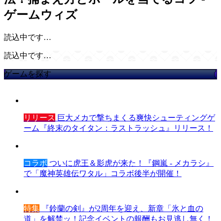
ゲームウィズ
読込中です…
読込中です…
ゲームを探す
リリース
巨大メカで撃ちまくる爽快シューティングゲ
ーム『終末のタイタン：ラストラッシュ』リリース！
コラボ
ついに虎王＆影虎が来た！『鋼嵐 - メカラシ』
で「魔神英雄伝ワタル」コラボ後半が開催！
特集
『鈴蘭の剣』が2周年を迎え、新章「氷と血の
道」を解禁ッ！記念イベントの報酬もお見逃し無く！