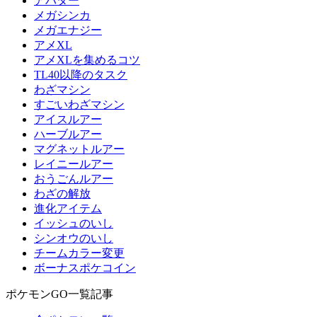
アバター
メガシンカ
メガエナジー
アメXL
アメXLを集めるコツ
TL40以降のタスク
わざマシン
すごいわざマシン
アイスルアー
ハーブルアー
マグネットルアー
レイニールアー
おうごんルアー
わざの解放
進化アイテム
イッシュのいし
シンオウのいし
チームカラー変更
ボーナスポケコイン
ポケモンGO一覧記事