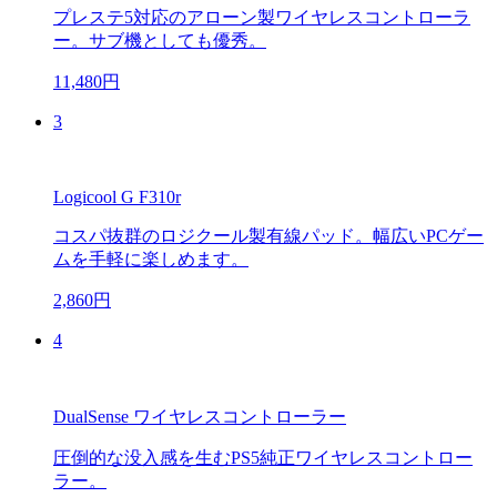
プレステ5対応のアローン製ワイヤレスコントローラ
ー。サブ機としても優秀。
11,480円
3
Logicool G F310r
コスパ抜群のロジクール製有線パッド。幅広いPCゲー
ムを手軽に楽しめます。
2,860円
4
DualSense ワイヤレスコントローラー
圧倒的な没入感を生むPS5純正ワイヤレスコントロー
ラー。