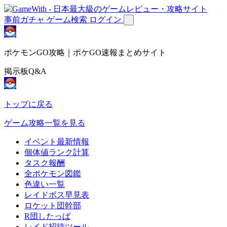
事前ガチャ
ゲーム検索
ログイン
ポケモンGO攻略｜ポケGO速報まとめサイト
掲示板Q&A
トップに戻る
ゲーム攻略一覧を見る
イベント最新情報
個体値ランク計算
タスク報酬
全ポケモン図鑑
色違い一覧
レイドボス早見表
ロケット団幹部
R団したっぱ
レイド招待ツール