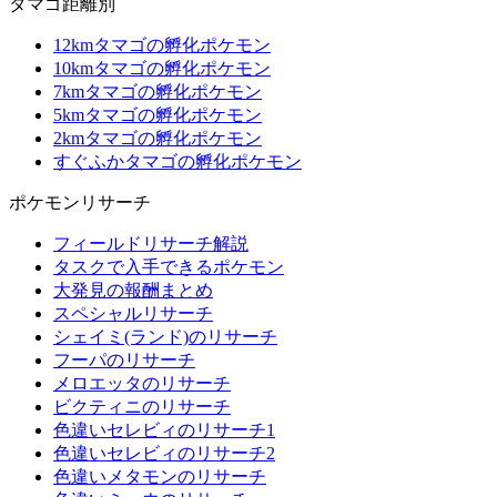
タマゴ距離別
12kmタマゴの孵化ポケモン
10kmタマゴの孵化ポケモン
7kmタマゴの孵化ポケモン
5kmタマゴの孵化ポケモン
2kmタマゴの孵化ポケモン
すぐふかタマゴの孵化ポケモン
ポケモンリサーチ
フィールドリサーチ解説
タスクで入手できるポケモン
大発見の報酬まとめ
スペシャルリサーチ
シェイミ(ランド)のリサーチ
フーパのリサーチ
メロエッタのリサーチ
ビクティニのリサーチ
色違いセレビィのリサーチ1
色違いセレビィのリサーチ2
色違いメタモンのリサーチ