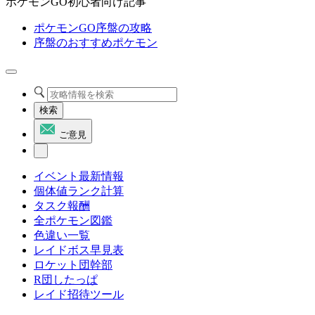
ポケモンGO初心者向け記事
ポケモンGO序盤の攻略
序盤のおすすめポケモン
検索
ご意見
イベント最新情報
個体値ランク計算
タスク報酬
全ポケモン図鑑
色違い一覧
レイドボス早見表
ロケット団幹部
R団したっぱ
レイド招待ツール