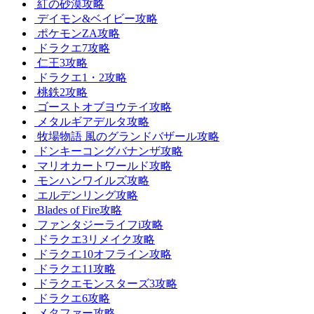
紅の砂漠攻略
デイモン&ベイビー攻略
ポケモンZA攻略
ドラクエ7攻略
仁王3攻略
ドラクエ1・2攻略
桃鉄2攻略
ゴーストオブヨウテイ攻略
メタルギアデルタ攻略
牧場物語 風のグランドバザール攻略
ドンキーコングバナンザ攻略
マリオカートワールド攻略
モンハンワイルズ攻略
エルデンリング攻略
Blades of Fire攻略
ファンタジーライフi攻略
ドラクエ3リメイク攻略
ドラクエ10オフライン攻略
ドラクエ11攻略
ドラクエモンスターズ3攻略
ドラクエ6攻略
メタファー攻略