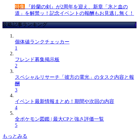
特集
『鈴蘭の剣』が2周年を迎え、新章「氷と血の
道」を解禁ッ！記念イベントの報酬もお見逃し無く！
攻略記事ランキング
個体値ランクチェッカー
1
フレンド募集掲示板
2
スペシャルリサーチ「彼方の電光」のタスク内容と報
酬
3
イベント最新情報まとめ！期間や次回の内容
4
全ポケモン図鑑 | 最大CPと強さ評価一覧
5
もっとみる