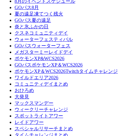
8月のイベントスケジュール
GOパス8月
夏の遠足凍てつく残火
GOパス夏の遠足
炎と氷ふかの日
クスネコミュニティデイ
ウォーターフェスティバル
GOパスウォーターフェス
メガスターミーレイドデイ
ポケモンXP&WCS2026
GOパスポケモンXP＆WCS2026
ポケモンXP＆WCS2026Twitchタイムチャレンジ
ワイルドエリア2026
コミュニティデイまとめ
おひろめ
大発見
マックスマンデー
ウィークリーチャレンジ
スポットライトアワー
レイドアワー
スペシャルリサーチまとめ
タイムチャレンジまとめ