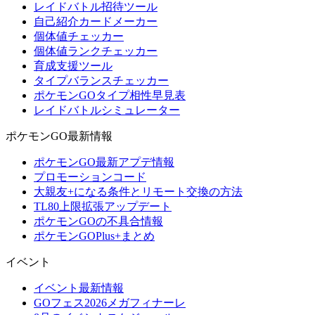
レイドバトル招待ツール
自己紹介カードメーカー
個体値チェッカー
個体値ランクチェッカー
育成支援ツール
タイプバランスチェッカー
ポケモンGOタイプ相性早見表
レイドバトルシミュレーター
ポケモンGO最新情報
ポケモンGO最新アプデ情報
プロモーションコード
大親友+になる条件とリモート交換の方法
TL80上限拡張アップデート
ポケモンGOの不具合情報
ポケモンGOPlus+まとめ
イベント
イベント最新情報
GOフェス2026メガフィナーレ