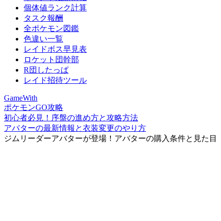
個体値ランク計算
タスク報酬
全ポケモン図鑑
色違い一覧
レイドボス早見表
ロケット団幹部
R団したっぱ
レイド招待ツール
GameWith
ポケモンGO攻略
初心者必見！序盤の進め方と攻略方法
アバターの最新情報と衣装変更のやり方
ジムリーダーアバターが登場！アバターの購入条件と見た目