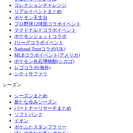
コレクションチャレンジ
リアルイベントまとめ
ポケモン天文台
プロ野球12球団コラボイベント
マクドナルドコラボイベント
ポケモンジェットコラボ
Jリーグコラボイベント
National Trustコラボ(UK)
MLBコラボイベント(アメリカ)
ポケモン化石博物館(シカゴ)
レゴコラボ(海外)
シティサファリ
シーズン
シーズンまとめ
新たな歩みシーズン
パートナーリサーチまとめ
ソフトバンク
イオン
ポケふたスタンプラリー