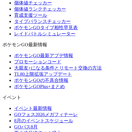
個体値チェッカー
個体値ランクチェッカー
育成支援ツール
タイプバランスチェッカー
ポケモンGOタイプ相性早見表
レイドバトルシミュレーター
ポケモンGO最新情報
ポケモンGO最新アプデ情報
プロモーションコード
大親友+になる条件とリモート交換の方法
TL80上限拡張アップデート
ポケモンGOの不具合情報
ポケモンGOPlus+まとめ
イベント
イベント最新情報
GOフェス2026メガフィナーレ
8月のイベントスケジュール
GOパス8月