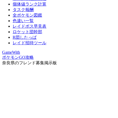
個体値ランク計算
タスク報酬
全ポケモン図鑑
色違い一覧
レイドボス早見表
ロケット団幹部
R団したっぱ
レイド招待ツール
GameWith
ポケモンGO攻略
奈良県のフレンド募集掲示板