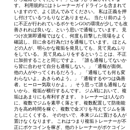
す。 利用規約にはトレーナーガイドラインも含まれて
いますので、よく読んでみてください。 私は正義を押
し付けているつもりなどありません。 当たり前のよう
に不正が行われているポケモンGOの環境が少しでも改
善されれば良いな、という思いで通報しています。 見
つけ次第即通報ではなく、何度も目撃した現場をよく
確認し、目に余る行為だけを通報しています。 ほとん
どの人が、明らかな複垢を発見しても、見て見ぬふり
をしている。 見て見ぬふりをするということは、不正
に加担することと同じですよ。 「誰も通報してないか
ら皆に合わせて自分も通報しない。」「通報が面倒。
他の人がやってくれるだろう。」「通報しても何も変
わらないよ。あきらめよう。」「通報するやつは偽善
者。ヒーロー気取りかよ。」 そう思って誰も通報しな
いから、複垢が横行するんです。 ジム戦において、複
垢はあまりにも有利すぎます。 トレーナーは1人なの
に、複数でジムを素早く落とす、複数配置して防衛能
力を高め時間を稼ぐ、複数で金ズリを与えてジムを落
としにくくする。 そのせいで、本来ジムに置ける人が
置けなくなります。 これはつまり複垢トレーナーが不
正にポケコインを稼ぎ、他のトレーナーがポケコイン