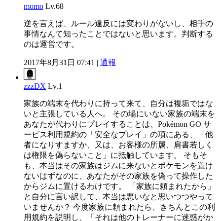
momo
Lv.68
逆を言えば、ルール違反には変わりがないし、相手の
事情なんて知ったことではないと思います。判断する
のは運営です。
2017年8月31日 07:41 |
通報
zzzDX
Lv.1
家族の端末を代わりに持って来て、自分は複垢ではな
いと主張している人へ。 その場にいない家族の端末を
あなたが代わりにプレイすることは、Pokémon GO サ
ービス利用規約の「安全なプレイ」の項にある、「他
者になりすますか、又は、お客様の所属、肩書若しく
は権限を偽らないこと」に抵触しています。 そもそ
も、本当はその家族はジムに来ないとポケモンを置け
ないはずなのに、あなたがその家族を偽って操作した
からジムに置けるわけです。 「家族に頼まれたから」
と自分に言い訳して、本当は悪いなと思いつつやって
いませんか？ 今度家族に頼まれたら、きちんとこの利
用規約を説明し、「それは他のトレーナーに迷惑がか