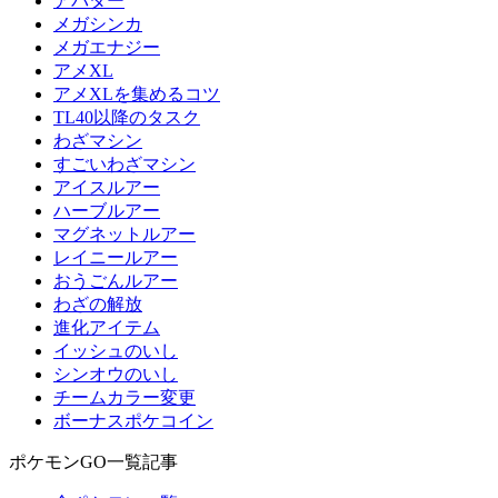
アバター
メガシンカ
メガエナジー
アメXL
アメXLを集めるコツ
TL40以降のタスク
わざマシン
すごいわざマシン
アイスルアー
ハーブルアー
マグネットルアー
レイニールアー
おうごんルアー
わざの解放
進化アイテム
イッシュのいし
シンオウのいし
チームカラー変更
ボーナスポケコイン
ポケモンGO一覧記事