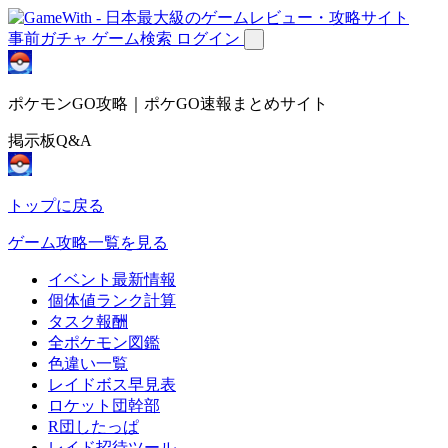
事前ガチャ
ゲーム検索
ログイン
ポケモンGO攻略｜ポケGO速報まとめサイト
掲示板Q&A
トップに戻る
ゲーム攻略一覧を見る
イベント最新情報
個体値ランク計算
タスク報酬
全ポケモン図鑑
色違い一覧
レイドボス早見表
ロケット団幹部
R団したっぱ
レイド招待ツール