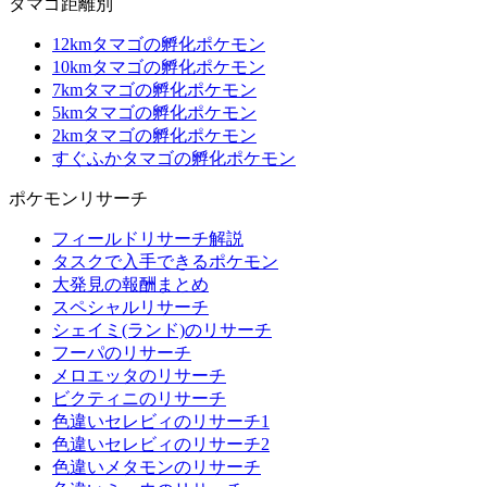
タマゴ距離別
12kmタマゴの孵化ポケモン
10kmタマゴの孵化ポケモン
7kmタマゴの孵化ポケモン
5kmタマゴの孵化ポケモン
2kmタマゴの孵化ポケモン
すぐふかタマゴの孵化ポケモン
ポケモンリサーチ
フィールドリサーチ解説
タスクで入手できるポケモン
大発見の報酬まとめ
スペシャルリサーチ
シェイミ(ランド)のリサーチ
フーパのリサーチ
メロエッタのリサーチ
ビクティニのリサーチ
色違いセレビィのリサーチ1
色違いセレビィのリサーチ2
色違いメタモンのリサーチ