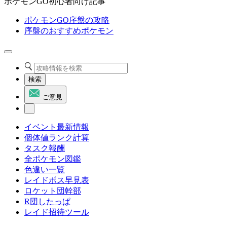
ポケモンGO初心者向け記事
ポケモンGO序盤の攻略
序盤のおすすめポケモン
検索
ご意見
イベント最新情報
個体値ランク計算
タスク報酬
全ポケモン図鑑
色違い一覧
レイドボス早見表
ロケット団幹部
R団したっぱ
レイド招待ツール