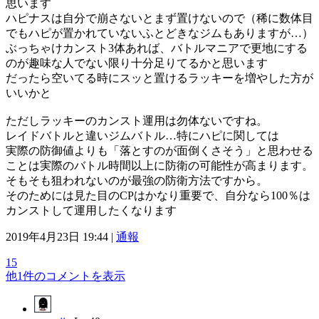
思います
ハピナスは自分で崩さないとまず置けないので（稀に数体目
でもハピが置かれていないふとどきなジムもありますが…）
ぶっちゃけカンスト3体あれば、バトルマニアで更地にする
のが趣味な人でない限り十分足りてるかと思います
だったら空いてる時にスッと置けるラッキーを増やした方が
いいかと
ただしラッキーのカンスト運用は勿体ないですね。
レイドバトルと違いジムバトル…特にハピに関しては
実際の防御値よりも「落とすのが面倒くさそう」と思わせる
ことは実際のバトル時間以上に防衛の可能性が高まります。
そもそも狙われないのが最強の防衛方法ですから。
そのためには見た目のCPはかなり重要で、自分なら100％は
カンストして運用したくなります
2019年4月23日 19:44 |
通報
15
他1件のコメントを表示