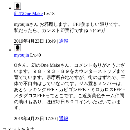
幻のOne Make
Lv.18
myoujinさん お邪魔します。 FFF羨ましい限りです。
私だったら、カンスト即実行ですねヽ(^o^)丿
2019年4月23日 13:49 |
通報
myoujin
Lv.40
Oさん、幻のOne Makeさん、コメントありがとうござ
います。９８・９３・８９をカウンターストップまで
育てています。県庁所在地ですが、街のはずれで、三
体で不自由はしていないです。ジム置きメンバーは、
あとケッキングFFF・カビゴンFFB・ミロカロスFFF・
メタグロスFEFってとこです。ご近所黄色チーム仲間
の助けもあり、ほぼ毎日５０コインいただいていま
す。
2019年4月23日 17:30 |
通報
コメントを入力