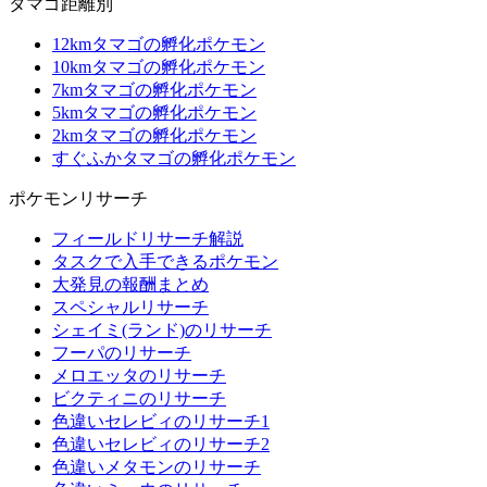
タマゴ距離別
12kmタマゴの孵化ポケモン
10kmタマゴの孵化ポケモン
7kmタマゴの孵化ポケモン
5kmタマゴの孵化ポケモン
2kmタマゴの孵化ポケモン
すぐふかタマゴの孵化ポケモン
ポケモンリサーチ
フィールドリサーチ解説
タスクで入手できるポケモン
大発見の報酬まとめ
スペシャルリサーチ
シェイミ(ランド)のリサーチ
フーパのリサーチ
メロエッタのリサーチ
ビクティニのリサーチ
色違いセレビィのリサーチ1
色違いセレビィのリサーチ2
色違いメタモンのリサーチ