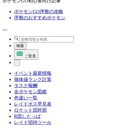
ポケモンGO初心者向け記事
ポケモンGO序盤の攻略
序盤のおすすめポケモン
検索
ご意見
イベント最新情報
個体値ランク計算
タスク報酬
全ポケモン図鑑
色違い一覧
レイドボス早見表
ロケット団幹部
R団したっぱ
レイド招待ツール