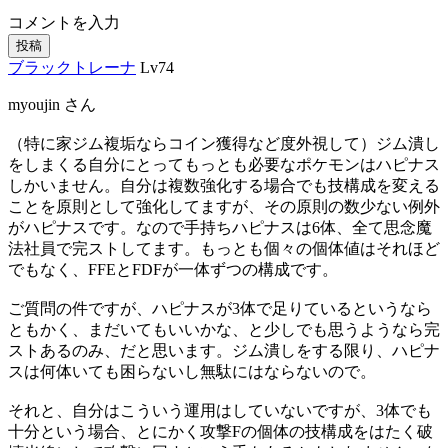
コメントを入力
投稿
ブラックトレーナ
Lv74
myoujin さん
（特に家ジム複垢ならコイン獲得など度外視して）ジム潰し
をしまくる自分にとってもっとも必要なポケモンはハピナス
しかいません。自分は複数強化する場合でも技構成を変える
ことを原則として強化してますが、その原則の数少ない例外
がハピナスです。なので手持ちハピナスは6体、全て思念魔
法社員で完ストしてます。もっとも個々の個体値はそれほど
でもなく、FFEとFDFが一体ずつの構成です。
ご質問の件ですが、ハピナスが3体で足りているというなら
ともかく、まだいてもいいかな、と少しでも思うようなら完
ストあるのみ、だと思います。ジム潰しをする限り、ハピナ
スは何体いても困らないし無駄にはならないので。
それと、自分はこういう運用はしていないですが、3体でも
十分という場合、とにかく攻撃Fの個体の技構成をはたく破