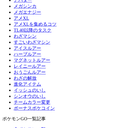
アバター
メガシンカ
メガエナジー
アメXL
アメXLを集めるコツ
TL40以降のタスク
わざマシン
すごいわざマシン
アイスルアー
ハーブルアー
マグネットルアー
レイニールアー
おうごんルアー
わざの解放
進化アイテム
イッシュのいし
シンオウのいし
チームカラー変更
ボーナスポケコイン
ポケモンGO一覧記事