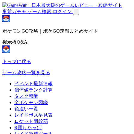
事前ガチャ
ゲーム検索
ログイン
ポケモンGO攻略｜ポケGO速報まとめサイト
掲示板Q&A
トップに戻る
ゲーム攻略一覧を見る
イベント最新情報
個体値ランク計算
タスク報酬
全ポケモン図鑑
色違い一覧
レイドボス早見表
ロケット団幹部
R団したっぱ
レイド招待ツール