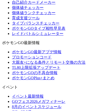
自己紹介カードメーカー
個体値チェッカー
個体値ランクチェッカー
育成支援ツール
タイプバランスチェッカー
ポケモンGOタイプ相性早見表
レイドバトルシミュレーター
ポケモンGO最新情報
ポケモンGO最新アプデ情報
プロモーションコード
大親友+になる条件とリモート交換の方法
TL80上限拡張アップデート
ポケモンGOの不具合情報
ポケモンGOPlus+まとめ
イベント
イベント最新情報
GOフェス2026メガフィナーレ
8月のイベントスケジュール