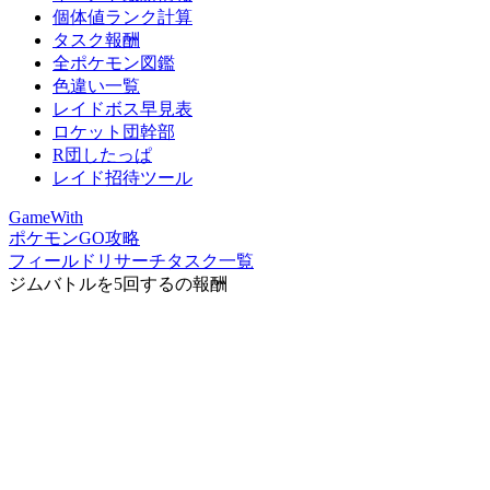
個体値ランク計算
タスク報酬
全ポケモン図鑑
色違い一覧
レイドボス早見表
ロケット団幹部
R団したっぱ
レイド招待ツール
GameWith
ポケモンGO攻略
フィールドリサーチタスク一覧
ジムバトルを5回するの報酬