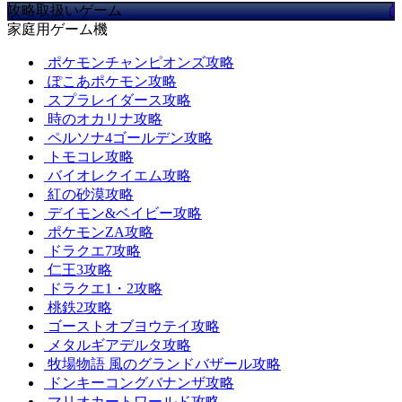
攻略取扱いゲーム
家庭用ゲーム機
ポケモンチャンピオンズ攻略
ぽこあポケモン攻略
スプラレイダース攻略
時のオカリナ攻略
ペルソナ4ゴールデン攻略
トモコレ攻略
バイオレクイエム攻略
紅の砂漠攻略
デイモン&ベイビー攻略
ポケモンZA攻略
ドラクエ7攻略
仁王3攻略
ドラクエ1・2攻略
桃鉄2攻略
ゴーストオブヨウテイ攻略
メタルギアデルタ攻略
牧場物語 風のグランドバザール攻略
ドンキーコングバナンザ攻略
マリオカートワールド攻略