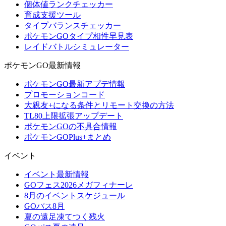
個体値ランクチェッカー
育成支援ツール
タイプバランスチェッカー
ポケモンGOタイプ相性早見表
レイドバトルシミュレーター
ポケモンGO最新情報
ポケモンGO最新アプデ情報
プロモーションコード
大親友+になる条件とリモート交換の方法
TL80上限拡張アップデート
ポケモンGOの不具合情報
ポケモンGOPlus+まとめ
イベント
イベント最新情報
GOフェス2026メガフィナーレ
8月のイベントスケジュール
GOパス8月
夏の遠足凍てつく残火