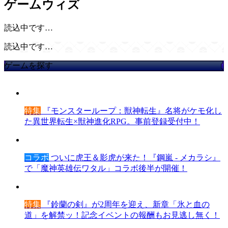
ゲームウィズ
読込中です…
読込中です…
ゲームを探す
特集
『モンスターループ：獣神転生』名将がケモ化し
た異世界転生×獣神進化RPG。事前登録受付中！
コラボ
ついに虎王＆影虎が来た！『鋼嵐 - メカラシ』
で「魔神英雄伝ワタル」コラボ後半が開催！
特集
『鈴蘭の剣』が2周年を迎え、新章「氷と血の
道」を解禁ッ！記念イベントの報酬もお見逃し無く！