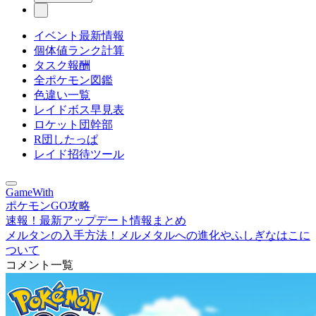
イベント最新情報
個体値ランク計算
タスク報酬
全ポケモン図鑑
色違い一覧
レイドボス早見表
ロケット団幹部
R団したっぱ
レイド招待ツール
GameWith
ポケモンGO攻略
速報！最新アップデート情報まとめ
メルタンの入手方法！メルメタルへの進化やふしぎなはこに
ついて
コメント一覧