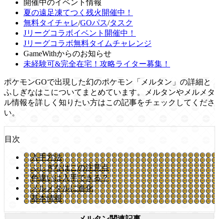
開催中のイベント情報
夏の遠足凍てつく残火開催中！
無料タイチャレ
/
GOパス
/
タスク
Jリーグコラボイベント開催中！
Jリーグコラボ無料タイムチャレンジ
GameWithからのお知らせ
未経験可&完全在宅！攻略ライター募集！
ポケモンGOで出現した幻のポケモン「メルタン」の詳細と
ふしぎなはこについてまとめています。メルタンやメルメタ
ル情報を詳しく知りたい方はこの記事をチェックしてくださ
い。
目次
入手方法
ふしぎなはこの注意点
色違いは入手できる？
メルメタルに進化
基本情報
メルタン関連記事