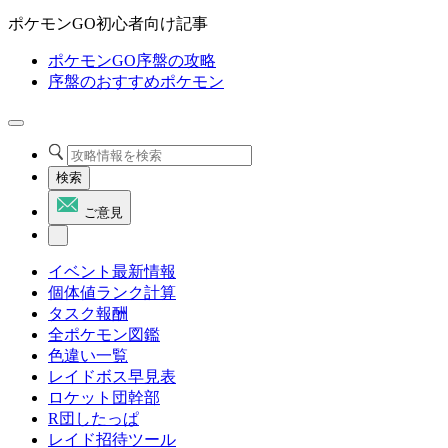
ポケモンGO初心者向け記事
ポケモンGO序盤の攻略
序盤のおすすめポケモン
検索
ご意見
イベント最新情報
個体値ランク計算
タスク報酬
全ポケモン図鑑
色違い一覧
レイドボス早見表
ロケット団幹部
R団したっぱ
レイド招待ツール