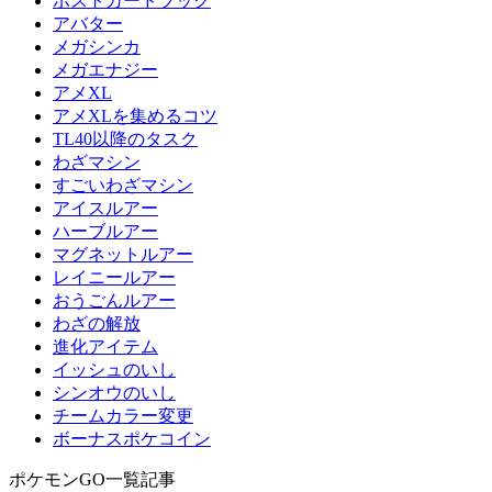
ポストカードブック
アバター
メガシンカ
メガエナジー
アメXL
アメXLを集めるコツ
TL40以降のタスク
わざマシン
すごいわざマシン
アイスルアー
ハーブルアー
マグネットルアー
レイニールアー
おうごんルアー
わざの解放
進化アイテム
イッシュのいし
シンオウのいし
チームカラー変更
ボーナスポケコイン
ポケモンGO一覧記事