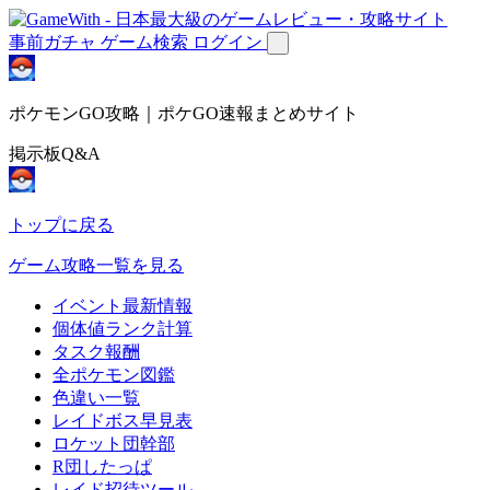
事前ガチャ
ゲーム検索
ログイン
ポケモンGO攻略｜ポケGO速報まとめサイト
掲示板Q&A
トップに戻る
ゲーム攻略一覧を見る
イベント最新情報
個体値ランク計算
タスク報酬
全ポケモン図鑑
色違い一覧
レイドボス早見表
ロケット団幹部
R団したっぱ
レイド招待ツール