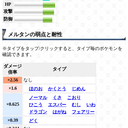
HP
130
攻撃
118
防御
99
メルタンの弱点と耐性
※タイプをタップ/クリックすると、タイプ毎のポケモンを
確認できます。
ダメージ
タイプ
倍率
×2.56
なし
×1.6
ほのお
かくとう
じめん
ノーマル
くさ
こおり
×0.625
ひこう
エスパー
むし
いわ
ドラゴン
はがね
フェアリー
×0.39
どく