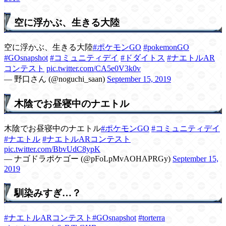
空に浮かぶ、生きる大陸
空に浮かぶ、生きる大陸
#ポケモンGO
#pokemonGO
#GOsnapshot
#コミュニティデイ
#ドダイトス
#ナエトルAR
コンテスト
pic.twitter.com/CA5e0V3k0v
— 野口さん (@noguchi_saan)
September 15, 2019
木陰でお昼寝中のナエトル
木陰でお昼寝中のナエトル
#ポケモンGO
#コミュニティデイ
#ナエトル
#ナエトルARコンテスト
pic.twitter.com/BbvUdC8ypK
— ナゴドラポケゴー (@pFoLpMvAOHAPRGy)
September 15,
2019
馴染みすぎ…？
#ナエトルARコンテスト
#GOsnapshot
#torterra