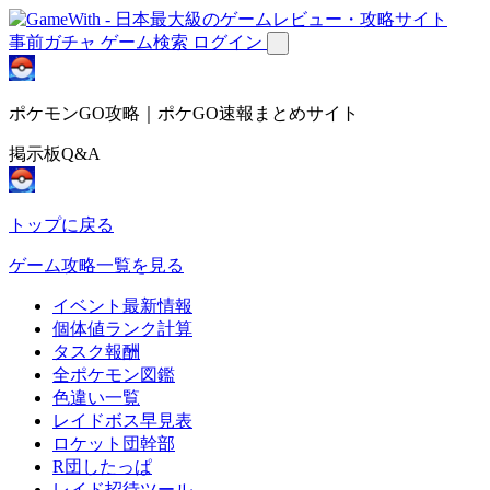
事前ガチャ
ゲーム検索
ログイン
ポケモンGO攻略｜ポケGO速報まとめサイト
掲示板Q&A
トップに戻る
ゲーム攻略一覧を見る
イベント最新情報
個体値ランク計算
タスク報酬
全ポケモン図鑑
色違い一覧
レイドボス早見表
ロケット団幹部
R団したっぱ
レイド招待ツール