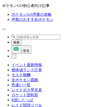
ポケモンGO初心者向け記事
ポケモンGO序盤の攻略
序盤のおすすめポケモン
検索
ご意見
イベント最新情報
個体値ランク計算
タスク報酬
全ポケモン図鑑
色違い一覧
レイドボス早見表
ロケット団幹部
R団したっぱ
レイド招待ツール