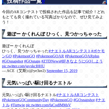
投稿作品一覧
0
今回のARコンテストで投稿された作品を記事で紹介！どれ
もとても良く撮れている写真ばかりなので、ぜひ見てみよ
う！
遊ぼー かくれんぼ ひっく、見つかっちゃった
遊ぼー かくれんぼ
ひっく、見つかっちゃった
#ナエトルARコンテスト
#ポケモ
ンGO
#PokemonGO
#PokemonGOAR
#PokemonGOARplus
#GOsnapshot
#GOsnaps
#ZTDNews
#好きなようにGOしよう
pic.twitter.com/javxkcI0HU
— ACE（艾斯) (@ye3ze2)
September 15, 2019
元気いっぱい駆け回るナエトル
元気いっぱい駆け回るナエトル
#ナエトルARコンテスト
#PokemonGOCommunityDay
#PokemonGO
#GOsnapshot
#ナエ
トル
#Turtwig
pic.twitter.com/faCodlMMsV