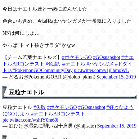
今日はナエトル達と一緒に遊んだよ☆
色合いも含め、今回私はハヤシガメが一番気に入りました！
NNは何にしよ…
やっぱ“トマト抜きサラダ”かなw
【チーム若葉ナエトルズ】
#ポケモンGO
#GOsnapshot
#ナエ
トルARコンテスト
#色違い
#ナエトル
#ハヤシガメ
#ドダイ
トス
#PokemonGOCommunityDay
pic.twitter.com/v1jllbmoWL
— どるお@PokemonGOAR (@doluo_pkmn)
September 15, 2019
豆粒ナエトル
豆粒ナエトル
#失敗
#ポケモンGO
#GOsnapshot
#好きなよう
にGOしよう
#ナエトルARコンテスト
pic.twitter.com/wshfY0m60i
— 虹ひげ@湿気に弱い四十肩男 (@nijisato)
September 15, 2019