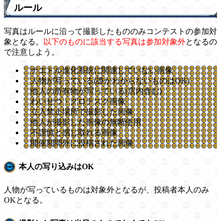
ルール
写真はルールに沿って撮影したもののみコンテストの参加対
象となる。
以下のものに該当する写真は参加対象外
となるの
で注意しよう。
ナエトル進化系統に関連していない画像
人物が写っている(誰かわからないものはOK)
他人の所有物が写っている(店内含む)
わいせつ・グロテスク画像
立入禁止場所で撮影した画像
他人が撮影した画像の無断使用
不謹慎と感じ取れる画像
開催期間外に投稿された画像
本人の写り込みはOK
人物が写っているものは対象外となるが、投稿者本人のみ
OKとなる。