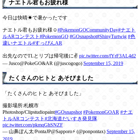
ナエトル君もお疲れ様
今日は快晴☀で暑かったです
ナエトル君もお疲れ様☺️
#PokemonGOCommunityDay
#ナエト
ルARコンテスト
#PokemonGO
#GOsnapshot
#ShinyTurtwig
#色
違いナエトル
#すっぴんAR
出先なのでTLとリプは帰宅後に✌️
pic.twitter.com/fYrF3AL4d2
— Jusco@PokeGO&AR (@juscogogo)
September 15, 2019
たくさんのヒトと あそびました
「たくさんのヒトと あそびました」
撮影場所:札幌市
Photoshop/Clipstudiopaint
#GOsnapshot
#PokemonGOAR
#ナエ
トルARコンテスト
#北海道だいすき発見隊
pic.twitter.com/pkmqGhSNZF
— 山鼻ぽん太/PontaJP@Sapporo⚡️ (@ponpontax)
September 15,
2019