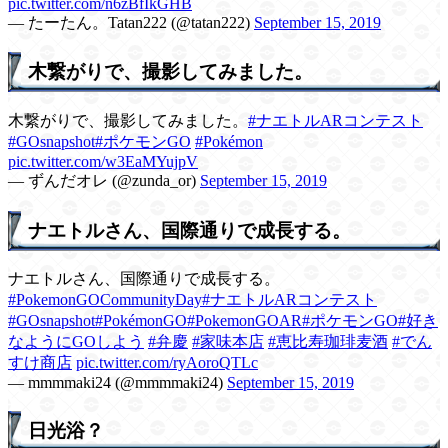
pic.twitter.com/n6zBfIkGHB
— たーたん。Tatan222 (@tatan222)
September 15, 2019
木繋がりで、撮影してみました。
木繋がりで、撮影してみました。
#ナエトルARコンテスト
#GOsnapshot
#ポケモンGO
#Pokémon
pic.twitter.com/w3EaMYujpV
— ずんだオレ (@zunda_or)
September 15, 2019
ナエトルさん、国際通りで成長する。
ナエトルさん、国際通りで成長する。
#PokemonGOCommunityDay
#ナエトルARコンテスト
#GOsnapshot
#PokémonGO
#PokemonGOAR
#ポケモンGO
#好き
なようにGOしよう
#弁慶
#家味本店
#恵比寿珈琲麦酒
#でん
すけ商店
pic.twitter.com/ryAoroQTLc
— mmmmaki24 (@mmmmaki24)
September 15, 2019
日光浴？