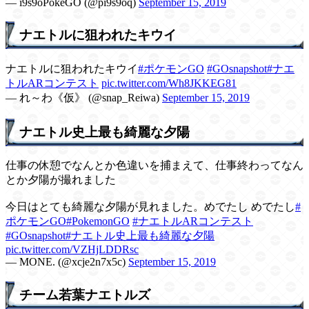
— i9s9oPokeGO (@pi9s9oq)
September 15, 2019
ナエトルに狙われたキウイ
ナエトルに狙われたキウイ
#ポケモンGO
#GOsnapshot
#ナエ
トルARコンテスト
pic.twitter.com/Wh8JKKEG81
— れ～わ《仮》 (@snap_Reiwa)
September 15, 2019
ナエトル史上最も綺麗な夕陽
仕事の休憩でなんとか色違いを捕まえて、仕事終わってなん
とか夕陽が撮れました
今日はとても綺麗な夕陽が見れました。めでたし めでたし
#
ポケモンGO
#PokemonGO
#ナエトルARコンテスト
#GOsnapshot
#ナエトル史上最も綺麗な夕陽
pic.twitter.com/VZHjLDDRsc
— MONE. (@xcje2n7x5c)
September 15, 2019
チーム若葉ナエトルズ