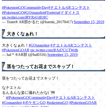
#PokemonGOCommunityDay
#ナエトルARコンテスト
#PokemonGO
#GOsnapshot
#Torterra
#ドダイトス
pic.twitter.com/iRYRsUdEHC
— Team®️ AR部かるた (@karuta_20170417)
September 15, 2019
大きくなぁれ！
大きくなぁれ！
#GOsnapshot
#ナエトルARコンテスト
#PokemonGOAR
pic.twitter.com/RAd7CUTWdb
— hal＊®️AR部 (@hal0316)
September 15, 2019
茎をつたってお花までスキップ！
茎をつたってお花までスキップ！
なナエトル
るんるんな姿に撮れたかな( ´艸
｀)
#PokemonGOCommunityDay
#ナエトルARコンテスト
#Gosnapshot
#ポケモンGO
#pokemonGO
#PokemonGOAR