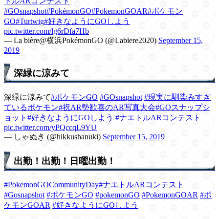
トルARコンテスト
#GOsnapshot
#PokémonGO
#PokemonGOAR
#ポケモン
GO
#Turtwig
#好きなようにGOしよう
pic.twitter.com/lg6rDfa7Hb
— La bière@横浜PokémonGO (@Labiere2020)
September 15,
2019
深緑に涼みて
深緑に涼みて
#ポケモンGO
#GOsnapshot
#現実に馴染みすぎ
ているポケモン
#祝AR勢歓喜のAR写真大会
#GOスナップシ
ョット
#好きなようにGOしよう
#ナエトルARコンテスト
pic.twitter.com/yPQccqL9YU
— しゃぬき (@hikkushanuki)
September 15, 2019
出勤！出勤！日曜出勤！
#PokemonGOCommunityDay
#ナエトルARコンテスト
#Gosnapshot
#ポケモンGO
#pokemonGO
#PokemonGOAR
#ポ
ケモンGOAR
#好きなようにGOしよう