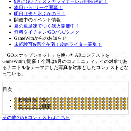
9月にGOフェスメガフィナーレが開催決定！
本日からJリーグ開幕！
明日は炎と氷ふかの日！
開催中のイベント情報
夏の遠足凍てつく残火開催中！
無料タイチャレ
/
GOパス
/
タスク
GameWithからのお知らせ
未経験可&完全在宅！攻略ライター募集！
「GOスナップショット」を使ったARコンテストを
GameWithで開催！今回は9月のコミュニティデイの対象であ
るナエトルをテーマにした写真を対象としたコンテストとな
っている。
目次
投稿作品一覧
コンテスト概要
その他のARコンテストはこちら