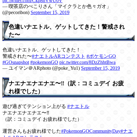
pic.twitter.com/Ckp8hVwU0V
— 喫茶店のぺこりさん「マイクラとか色々ガオ」
(@pecoribon)
September 15, 2019
色違いナエトル、ゲットしてきた！警戒され
た〜
色違いナエトル、ゲットしてきた！
警戒された〜
#ナエトルARコンテスト
#ポケモンGO
#GOsnapshot
#pokemonGO
pic.twitter.com/8DzZhhtBwa
— ユイマン＠ARphoto (@poke_Yu1)
September 15, 2019
ナエナエナエナエ〜‼️（訳：コミュデイ お疲
れ様でした）
遊び過ぎてテンション上がる
#ナエトル
ナエナエナエナエ〜‼️
（訳：コミュデイ お疲れ様でした）
運営さんもお疲れ様でした
#PokemonGOCommunityDay
#ナエ