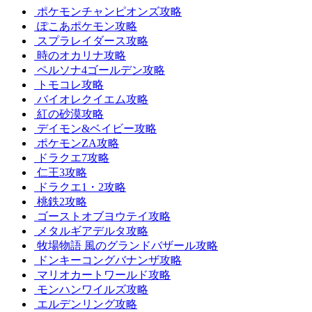
ポケモンチャンピオンズ攻略
ぽこあポケモン攻略
スプラレイダース攻略
時のオカリナ攻略
ペルソナ4ゴールデン攻略
トモコレ攻略
バイオレクイエム攻略
紅の砂漠攻略
デイモン&ベイビー攻略
ポケモンZA攻略
ドラクエ7攻略
仁王3攻略
ドラクエ1・2攻略
桃鉄2攻略
ゴーストオブヨウテイ攻略
メタルギアデルタ攻略
牧場物語 風のグランドバザール攻略
ドンキーコングバナンザ攻略
マリオカートワールド攻略
モンハンワイルズ攻略
エルデンリング攻略