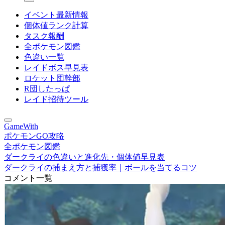
イベント最新情報
個体値ランク計算
タスク報酬
全ポケモン図鑑
色違い一覧
レイドボス早見表
ロケット団幹部
R団したっぱ
レイド招待ツール
GameWith
ポケモンGO攻略
全ポケモン図鑑
ダークライの色違いと進化先・個体値早見表
ダークライの捕まえ方と捕獲率｜ボールを当てるコツ
コメント一覧