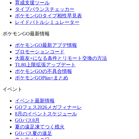
育成支援ツール
タイプバランスチェッカー
ポケモンGOタイプ相性早見表
レイドバトルシミュレーター
ポケモンGO最新情報
ポケモンGO最新アプデ情報
プロモーションコード
大親友+になる条件とリモート交換の方法
TL80上限拡張アップデート
ポケモンGOの不具合情報
ポケモンGOPlus+まとめ
イベント
イベント最新情報
GOフェス2026メガフィナーレ
8月のイベントスケジュール
GOパス8月
夏の遠足凍てつく残火
GOパス夏の遠足