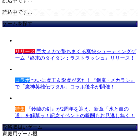
読込中です…
読込中です…
ゲームを探す
リリース
巨大メカで撃ちまくる爽快シューティングゲ
ーム『終末のタイタン：ラストラッシュ』リリース！
コラボ
ついに虎王＆影虎が来た！『鋼嵐 - メカラシ』
で「魔神英雄伝ワタル」コラボ後半が開催！
特集
『鈴蘭の剣』が2周年を迎え、新章「氷と血の
道」を解禁ッ！記念イベントの報酬もお見逃し無く！
攻略取扱いゲーム
家庭用ゲーム機