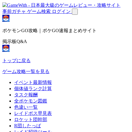
事前ガチャ
ゲーム検索
ログイン
ポケモンGO攻略｜ポケGO速報まとめサイト
掲示板Q&A
トップに戻る
ゲーム攻略一覧を見る
イベント最新情報
個体値ランク計算
タスク報酬
全ポケモン図鑑
色違い一覧
レイドボス早見表
ロケット団幹部
R団したっぱ
レイド招待ツール