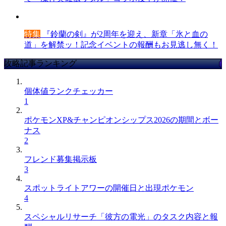
特集
『鈴蘭の剣』が2周年を迎え、新章「氷と血の
道」を解禁ッ！記念イベントの報酬もお見逃し無く！
攻略記事ランキング
個体値ランクチェッカー
1
ポケモンXP&チャンピオンシップス2026の期間とボー
ナス
2
フレンド募集掲示板
3
スポットライトアワーの開催日と出現ポケモン
4
スペシャルリサーチ「彼方の電光」のタスク内容と報