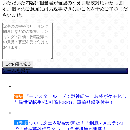
いただいた内容は担当者が確認のうえ、順次対応いたしま
す。個々のご意見にはお返事できないことを予めご了承くだ
さいませ。
ゲームを探す
特集
『モンスターループ：獣神転生』名将がケモ化し
た異世界転生×獣神進化RPG。事前登録受付中！
コラボ
ついに虎王＆影虎が来た！『鋼嵐 - メカラシ』
で「魔神英雄伝ワタル」コラボ後半が開催！