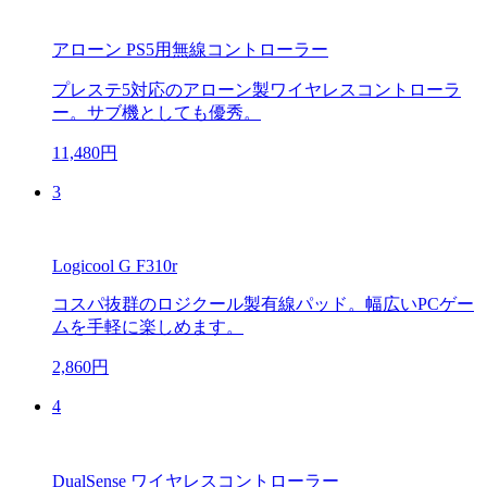
アローン PS5用無線コントローラー
プレステ5対応のアローン製ワイヤレスコントローラ
ー。サブ機としても優秀。
11,480円
3
Logicool G F310r
コスパ抜群のロジクール製有線パッド。幅広いPCゲー
ムを手軽に楽しめます。
2,860円
4
DualSense ワイヤレスコントローラー