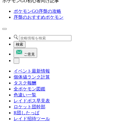
ポケモンGO初心者向け記事
ポケモンGO序盤の攻略
序盤のおすすめポケモン
検索
ご意見
イベント最新情報
個体値ランク計算
タスク報酬
全ポケモン図鑑
色違い一覧
レイドボス早見表
ロケット団幹部
R団したっぱ
レイド招待ツール