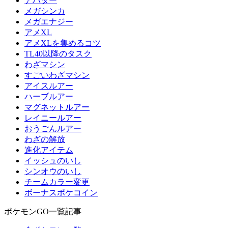
アバター
メガシンカ
メガエナジー
アメXL
アメXLを集めるコツ
TL40以降のタスク
わざマシン
すごいわざマシン
アイスルアー
ハーブルアー
マグネットルアー
レイニールアー
おうごんルアー
わざの解放
進化アイテム
イッシュのいし
シンオウのいし
チームカラー変更
ボーナスポケコイン
ポケモンGO一覧記事