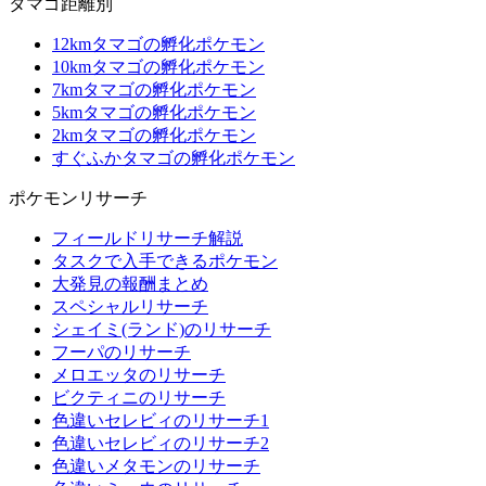
タマゴ距離別
12kmタマゴの孵化ポケモン
10kmタマゴの孵化ポケモン
7kmタマゴの孵化ポケモン
5kmタマゴの孵化ポケモン
2kmタマゴの孵化ポケモン
すぐふかタマゴの孵化ポケモン
ポケモンリサーチ
フィールドリサーチ解説
タスクで入手できるポケモン
大発見の報酬まとめ
スペシャルリサーチ
シェイミ(ランド)のリサーチ
フーパのリサーチ
メロエッタのリサーチ
ビクティニのリサーチ
色違いセレビィのリサーチ1
色違いセレビィのリサーチ2
色違いメタモンのリサーチ