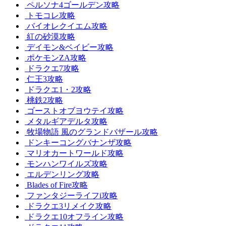
ペルソナ4ゴールデン攻略
トモコレ攻略
バイオレクイエム攻略
紅の砂漠攻略
デイモン&ベイビー攻略
ポケモンZA攻略
ドラクエ7攻略
仁王3攻略
ドラクエ1・2攻略
桃鉄2攻略
ゴーストオブヨウテイ攻略
メタルギアデルタ攻略
牧場物語 風のグランドバザール攻略
ドンキーコングバナンザ攻略
マリオカートワールド攻略
モンハンワイルズ攻略
エルデンリング攻略
Blades of Fire攻略
ファンタジーライフi攻略
ドラクエ3リメイク攻略
ドラクエ10オフライン攻略