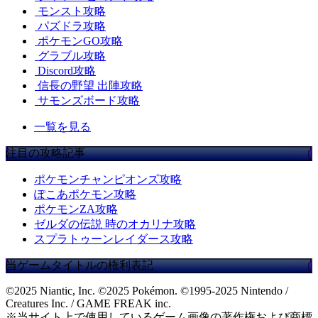
モンスト攻略
パズドラ攻略
ポケモンGO攻略
グラブル攻略
Discord攻略
信長の野望 出陣攻略
サモンズボード攻略
一覧を見る
注目の攻略記事
ポケモンチャンピオンズ攻略
ぽこあポケモン攻略
ポケモンZA攻略
ゼルダの伝説 時のオカリナ攻略
スプラトゥーンレイダース攻略
当ゲームタイトルの権利表記
©2025 Niantic, Inc. ©2025 Pokémon. ©1995-2025 Nintendo /
Creatures Inc. / GAME FREAK inc.
※当サイト上で使用しているゲーム画像の著作権および商標