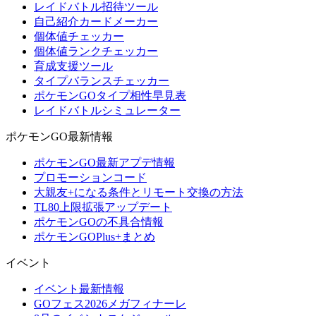
レイドバトル招待ツール
自己紹介カードメーカー
個体値チェッカー
個体値ランクチェッカー
育成支援ツール
タイプバランスチェッカー
ポケモンGOタイプ相性早見表
レイドバトルシミュレーター
ポケモンGO最新情報
ポケモンGO最新アプデ情報
プロモーションコード
大親友+になる条件とリモート交換の方法
TL80上限拡張アップデート
ポケモンGOの不具合情報
ポケモンGOPlus+まとめ
イベント
イベント最新情報
GOフェス2026メガフィナーレ