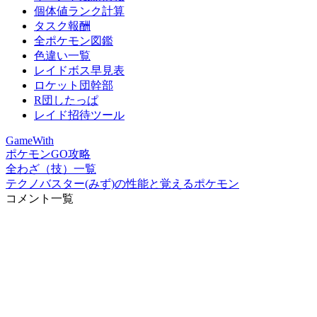
個体値ランク計算
タスク報酬
全ポケモン図鑑
色違い一覧
レイドボス早見表
ロケット団幹部
R団したっぱ
レイド招待ツール
GameWith
ポケモンGO攻略
全わざ（技）一覧
テクノバスター(みず)の性能と覚えるポケモン
コメント一覧