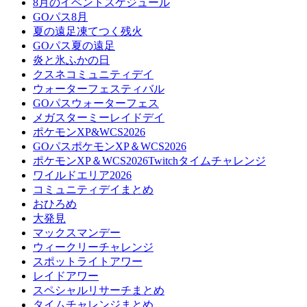
8月のイベントスケジュール
GOパス8月
夏の遠足凍てつく残火
GOパス夏の遠足
炎と氷ふかの日
クスネコミュニティデイ
ウォーターフェスティバル
GOパスウォーターフェス
メガスターミーレイドデイ
ポケモンXP&WCS2026
GOパスポケモンXP＆WCS2026
ポケモンXP＆WCS2026Twitchタイムチャレンジ
ワイルドエリア2026
コミュニティデイまとめ
おひろめ
大発見
マックスマンデー
ウィークリーチャレンジ
スポットライトアワー
レイドアワー
スペシャルリサーチまとめ
タイムチャレンジまとめ