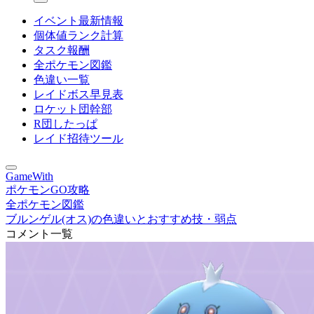
イベント最新情報
個体値ランク計算
タスク報酬
全ポケモン図鑑
色違い一覧
レイドボス早見表
ロケット団幹部
R団したっぱ
レイド招待ツール
GameWith
ポケモンGO攻略
全ポケモン図鑑
ブルンゲル(オス)の色違いとおすすめ技・弱点
コメント一覧