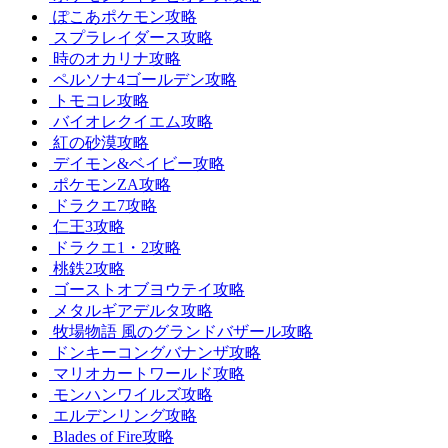
ぽこあポケモン攻略
スプラレイダース攻略
時のオカリナ攻略
ペルソナ4ゴールデン攻略
トモコレ攻略
バイオレクイエム攻略
紅の砂漠攻略
デイモン&ベイビー攻略
ポケモンZA攻略
ドラクエ7攻略
仁王3攻略
ドラクエ1・2攻略
桃鉄2攻略
ゴーストオブヨウテイ攻略
メタルギアデルタ攻略
牧場物語 風のグランドバザール攻略
ドンキーコングバナンザ攻略
マリオカートワールド攻略
モンハンワイルズ攻略
エルデンリング攻略
Blades of Fire攻略