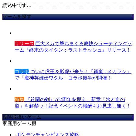
読込中です…
ゲームを探す
リリース
巨大メカで撃ちまくる爽快シューティングゲ
ーム『終末のタイタン：ラストラッシュ』リリース！
コラボ
ついに虎王＆影虎が来た！『鋼嵐 - メカラシ』
で「魔神英雄伝ワタル」コラボ後半が開催！
特集
『鈴蘭の剣』が2周年を迎え、新章「氷と血の
道」を解禁ッ！記念イベントの報酬もお見逃し無く！
攻略取扱いゲーム
家庭用ゲーム機
ポケモンチャンピオンズ攻略