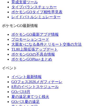
育成支援ツール
タイプバランスチェッカー
ポケモンGOタイプ相性早見表
レイドバトルシミュレーター
ポケモンGO最新情報
ポケモンGO最新アプデ情報
プロモーションコード
大親友+になる条件とリモート交換の方法
TL80上限拡張アップデート
ポケモンGOの不具合情報
ポケモンGOPlus+まとめ
イベント
イベント最新情報
GOフェス2026メガフィナーレ
8月のイベントスケジュール
GOパス8月
夏の遠足凍てつく残火
GOパス夏の遠足