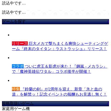
読込中です…
読込中です…
ゲームを探す
リリース
巨大メカで撃ちまくる爽快シューティングゲ
ーム『終末のタイタン：ラストラッシュ』リリース！
コラボ
ついに虎王＆影虎が来た！『鋼嵐 - メカラシ』
で「魔神英雄伝ワタル」コラボ後半が開催！
特集
『鈴蘭の剣』が2周年を迎え、新章「氷と血の
道」を解禁ッ！記念イベントの報酬もお見逃し無く！
攻略取扱いゲーム
家庭用ゲーム機