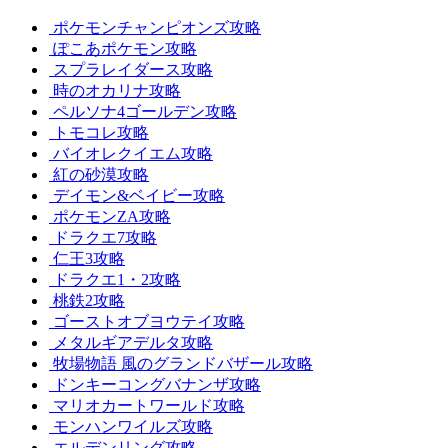
ポケモンチャンピオンズ攻略
ぽこあポケモン攻略
スプラレイダース攻略
時のオカリナ攻略
ペルソナ4ゴールデン攻略
トモコレ攻略
バイオレクイエム攻略
紅の砂漠攻略
デイモン&ベイビー攻略
ポケモンZA攻略
ドラクエ7攻略
仁王3攻略
ドラクエ1・2攻略
桃鉄2攻略
ゴーストオブヨウテイ攻略
メタルギアデルタ攻略
牧場物語 風のグランドバザール攻略
ドンキーコングバナンザ攻略
マリオカートワールド攻略
モンハンワイルズ攻略
エルデンリング攻略