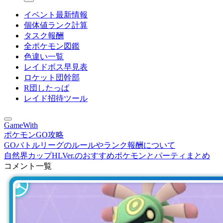
イベント最新情報
個体値ランク計算
タスク報酬
全ポケモン図鑑
色違い一覧
レイドボス早見表
ロケット団幹部
R団したっぱ
レイド招待ツール
GameWith
ポケモンGO攻略
GOバトルリーグのルールやランク報酬について
自然界カップHLVer.のおすすめポケモンとパーティまとめ
コメント一覧