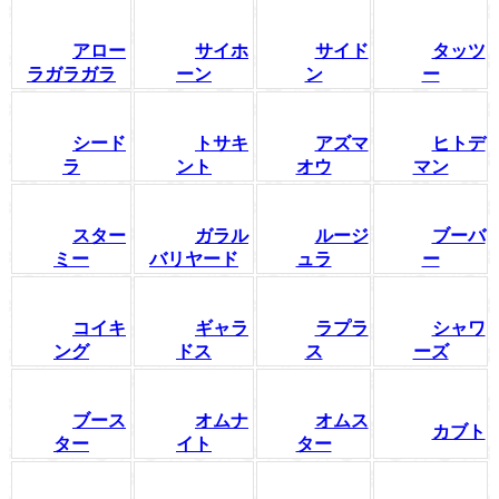
アロー
サイホ
サイド
タッツ
ラガラガラ
ーン
ン
ー
シード
トサキ
アズマ
ヒトデ
ラ
ント
オウ
マン
スター
ガラル
ルージ
ブーバ
ミー
バリヤード
ュラ
ー
コイキ
ギャラ
ラプラ
シャワ
ング
ドス
ス
ーズ
ブース
オムナ
オムス
カブト
ター
イト
ター