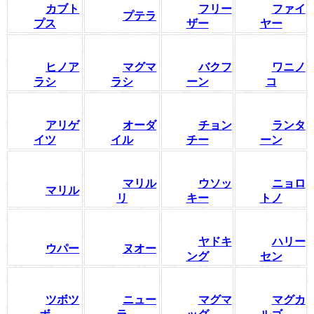
カブト
フリー
ファイ
プテラ
プス
ザー
ヤー
ヒノア
マグマ
バクフ
ワニノ
ラシ
ラシ
ーン
コ
アリゲ
オーダ
チョン
ランタ
イツ
イル
チー
ーン
マリル
ウソッ
ニョロ
マリル
リ
キー
トノ
ヤドキ
ハリー
ウパー
ヌオー
ング
セン
ツボツ
ニュー
マグマ
マグカ