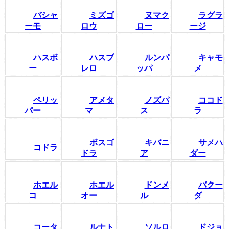
バシャ
ミズゴ
ヌマク
ラグラ
ーモ
ロウ
ロー
ージ
ハスボ
ハスブ
ルンパ
キャモ
ー
レロ
ッパ
メ
ペリッ
アメタ
ノズパ
ココド
パー
マ
ス
ラ
ボスゴ
キバニ
サメハ
コドラ
ドラ
ア
ダー
ホエル
ホエル
ドンメ
バクー
コ
オー
ル
ダ
コータ
ルナト
ソルロ
ドジョ