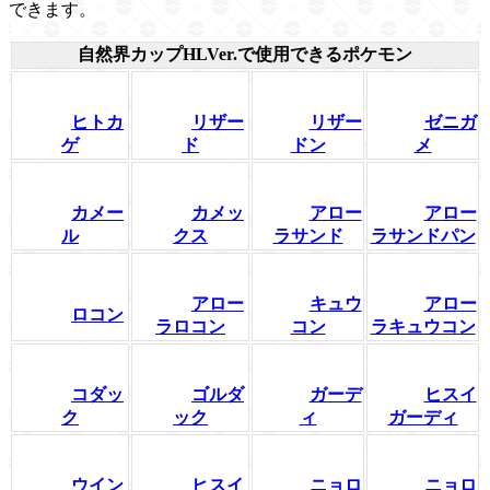
できます。
自然界カップHLVer.で使用できるポケモン
ヒトカ
リザー
リザー
ゼニガ
ゲ
ド
ドン
メ
カメー
カメッ
アロー
アロー
ル
クス
ラサンド
ラサンドパン
アロー
キュウ
アロー
ロコン
ラロコン
コン
ラキュウコン
コダッ
ゴルダ
ガーデ
ヒスイ
ク
ック
ィ
ガーディ
ウイン
ヒスイ
ニョロ
ニョロ