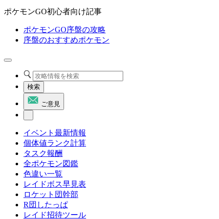
ポケモンGO初心者向け記事
ポケモンGO序盤の攻略
序盤のおすすめポケモン
検索
ご意見
イベント最新情報
個体値ランク計算
タスク報酬
全ポケモン図鑑
色違い一覧
レイドボス早見表
ロケット団幹部
R団したっぱ
レイド招待ツール