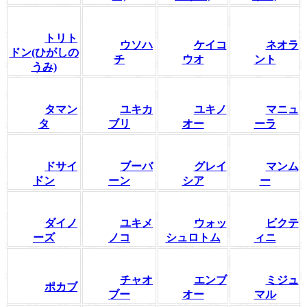
トリト
ウソハ
ケイコ
ネオラ
ドン(ひがしの
チ
ウオ
ント
うみ)
タマン
ユキカ
ユキノ
マニュ
タ
ブリ
オー
ーラ
ドサイ
ブーバ
グレイ
マンム
ドン
ーン
シア
ー
ダイノ
ユキメ
ウォッ
ビクテ
ーズ
ノコ
シュロトム
ィニ
チャオ
エンブ
ミジュ
ポカブ
ブー
オー
マル