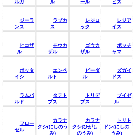
ルガ
ル
ール
ビス
ジーラ
ラブカ
レジロ
レジア
ンス
ス
ック
イス
ヒコザ
モウカ
ゴウカ
ポッチ
ル
ザル
ザル
ャマ
ポッタ
エンペ
ビーダ
ズガイ
イシ
ルト
ル
ドス
ラムパ
タテト
トリデ
ブイゼ
ルド
プス
プス
ル
カラナ
カラナ
トリト
フロー
クシ(にしのう
クシ(ひがし
ドン(にしの
ゼル
み)
のうみ)
うみ)