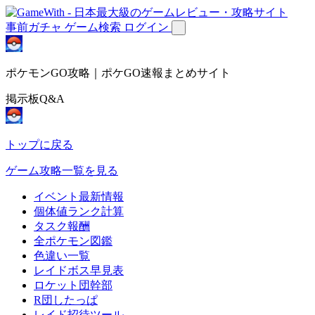
事前ガチャ
ゲーム検索
ログイン
ポケモンGO攻略｜ポケGO速報まとめサイト
掲示板Q&A
トップに戻る
ゲーム攻略一覧を見る
イベント最新情報
個体値ランク計算
タスク報酬
全ポケモン図鑑
色違い一覧
レイドボス早見表
ロケット団幹部
R団したっぱ
レイド招待ツール