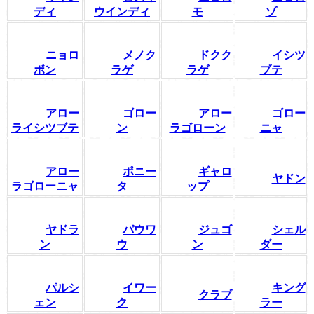
ディ
ウインディ
モ
ゾ
ニョロ
メノク
ドクク
イシツ
ボン
ラゲ
ラゲ
ブテ
アロー
ゴロー
アロー
ゴロー
ライシツブテ
ン
ラゴローン
ニャ
アロー
ポニー
ギャロ
ヤドン
ラゴローニャ
タ
ップ
ヤドラ
パウワ
ジュゴ
シェル
ン
ウ
ン
ダー
パルシ
イワー
キング
クラブ
ェン
ク
ラー