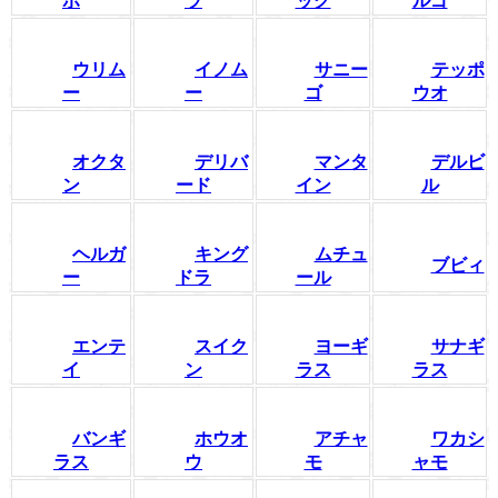
ボ
ラ
ッグ
ルゴ
ウリム
イノム
サニー
テッポ
ー
ー
ゴ
ウオ
オクタ
デリバ
マンタ
デルビ
ン
ード
イン
ル
ヘルガ
キング
ムチュ
ブビィ
ー
ドラ
ール
エンテ
スイク
ヨーギ
サナギ
イ
ン
ラス
ラス
バンギ
ホウオ
アチャ
ワカシ
ラス
ウ
モ
ャモ