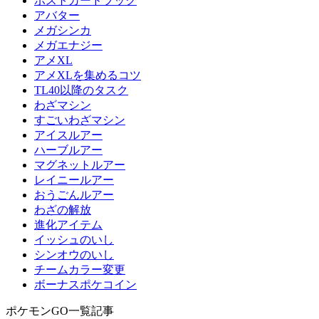
ポストカードブック
アバター
メガシンカ
メガエナジー
アメXL
アメXLを集めるコツ
TL40以降のタスク
わざマシン
すごいわざマシン
アイスルアー
ハーブルアー
マグネットルアー
レイニールアー
おうごんルアー
わざの解放
進化アイテム
イッシュのいし
シンオウのいし
チームカラー変更
ボーナスポケコイン
ポケモンGO一覧記事